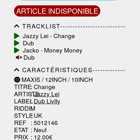
ARTICLE INDISPONIBLE
TRACKLIST--------------------------
-----------------------------------------
Jazzy Lei - Change
-----------------------------------------
Dub
-----------------------------------------
-----------------------------------------
Jacko - Money Money
-------------------
Dub
CARACTÉRISTIQUES-------------
-----------------------------------------
MAXIS / 12INCH / 10INCH
-----------------------------------------
TITRE
: Change
-----------------------------------------
-----------------------------------------
ARTISTE
:
Jazzy Lei
--------------------------------
LABEL
:
Dub Livity
RIDDIM
:
STYLE
: UK
REF
: 5012146
ETAT
: Neuf
PRIX
: 12.00€