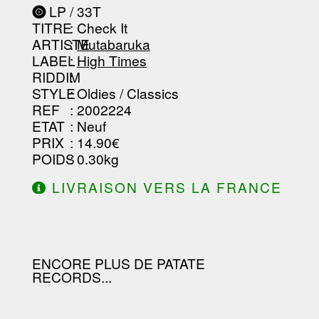
-----------------------------------------
----------------
LP / 33T
-----------------------------------------
TITRE
: Check It
-----------------------------------------
-----------------------------------------
ARTISTE
:
Mutabaruka
--------------------------------
LABEL
:
High Times
RIDDIM
:
STYLE
: Oldies / Classics
REF
: 2002224
ETAT
: Neuf
PRIX
: 14.90€
POIDS
: 0.30kg
LIVRAISON VERS LA FRANCE
OFFERTE À PARTIR DE 130.00€
D'ACHAT.
ENCORE PLUS DE PATATE
RECORDS...