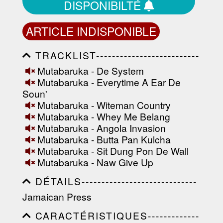
DISPONIBILTÉ
ARTICLE INDISPONIBLE
TRACKLIST--------------------------
-----------------------------------------
Mutabaruka - De System
-----------------------------------------
Mutabaruka - Everytime A Ear De
-----------------------------------------
-----------------------------------------
Soun'
-------------------
Mutabaruka - Witeman Country
Mutabaruka - Whey Me Belang
Mutabaruka - Angola Invasion
Mutabaruka - Butta Pan Kulcha
Mutabaruka - Sit Dung Pon De Wall
Mutabaruka - Naw Give Up
DÉTAILS-----------------------------
-----------------------------------------
Jamaican Press
-----------------------------------------
-----------------------------------------
CARACTÉRISTIQUES-------------
-----------------------------------------