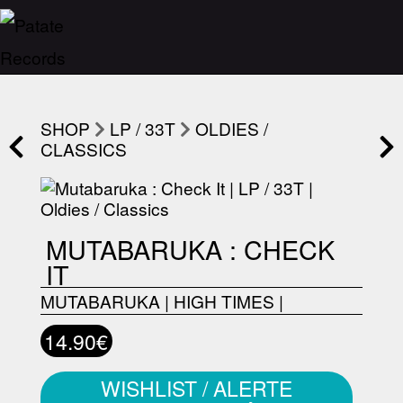
SHOP
LP / 33T
OLDIES /
CLASSICS
MUTABARUKA : CHECK
IT
MUTABARUKA
|
HIGH TIMES
|
14.90€
WISHLIST / ALERTE