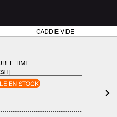
CADDIE VIDE
UBLE TIME
ESH
|
LE EN STOCK
---------------------------------
---------------------------------------