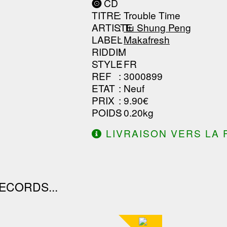
CD
------------------------------
TITRE
: Trouble Time
------------------------------
ARTISTE
:
Tu Shung Peng
LABEL
:
Makafresh
RIDDIM
:
STYLE
: FR
REF
: 3000899
ETAT
: Neuf
PRIX
: 9.90€
POIDS
: 0.20kg
LIVRAISON VERS LA 
DE 130.00€ D'ACHAT.
ECORDS...