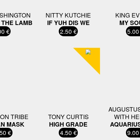
SHINGTON
NITTY KUTCHIE
KING E
 THE LAMB
IF YUH DIS WE
MY SO
00 €
2.50 €
5.00
AUGUSTUS
ION TRIBE
TONY CURTIS
WITH H
AN MASK
HIGH GRADE
AQUARIU
50 €
4.50 €
9.00