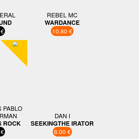
VERAL
REBEL MC
UND
WARDANCE
 €
10.80 €
 PABLO
ERMAN
DAN I
S ROCK
SEEKINGTHE IRATOR
 €
8.00 €