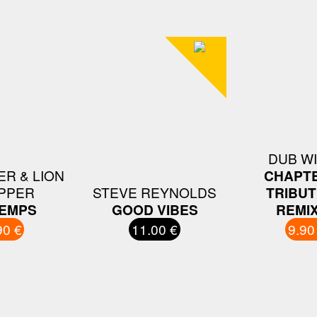
DUB W
ER & LION
CHAPTE
PPER
STEVE REYNOLDS
TRIBUT
TEMPS
GOOD VIBES
REMI
90 €
11.00 €
9.90