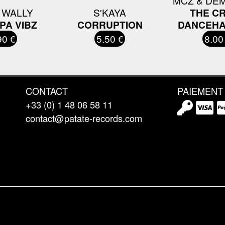
MCZ & DE
 WALLY
S'KAYA
THE C
PA VIBZ
CORRUPTION
DANCEHA
90 €
5.50 €
8.00
CONTACT
PAIEMENT
+33 (0) 1 48 06 58 11
contact@patate-records.com