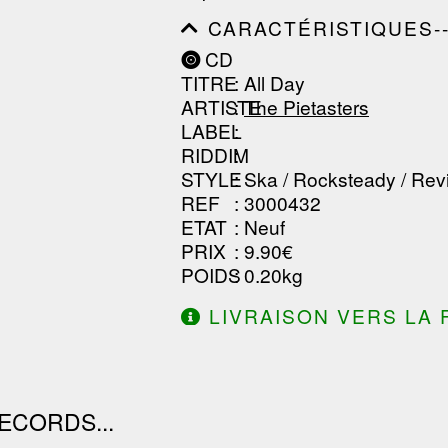
--------------
CARACTÉRISTIQUES--------
------------------------------
CD
------------------------------
TITRE
: All Day
------------------------------
ARTISTE
:
The Pietasters
LABEL
:
RIDDIM
:
STYLE
: Ska / Rocksteady / Rev
REF
: 3000432
ETAT
: Neuf
PRIX
: 9.90€
POIDS
: 0.20kg
LIVRAISON VERS LA 
DE 130.00€ D'ACHAT.
ECORDS...