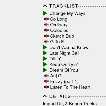
TRACKLIST------------------
------------------------------
Change My Ways
------------------------------
So Long
-----------------
Ordinary
Oolooloo
Sketch Dub
G To F
Don't Wanna Know
Late Night Call
Triflin'
Keep On Lyin'
Dream Of You
Anj Gil
Fozzy (part 1)
Listen To The Heart
DÉTAILS---------------------
------------------------------
Import Us, 3 Bonus Tracks
------------------------------