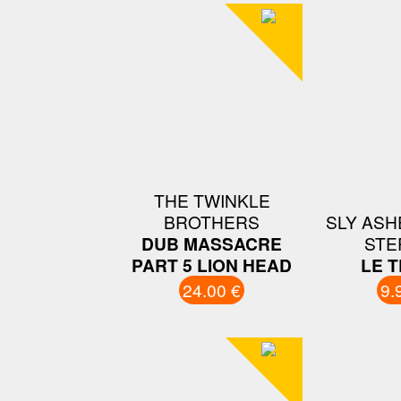
THE TWINKLE
BROTHERS
SLY ASH
DUB MASSACRE
STE
PART 5 LION HEAD
LE 
24.00 €
9.