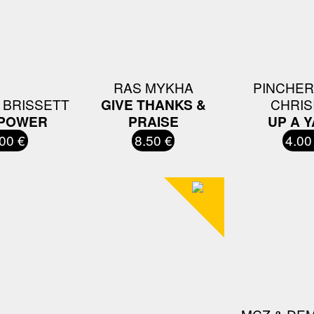
RAS MYKHA
PINCHER
 BRISSETT
GIVE THANKS &
CHRIS
 POWER
PRAISE
UP A 
00 €
8.50 €
4.00