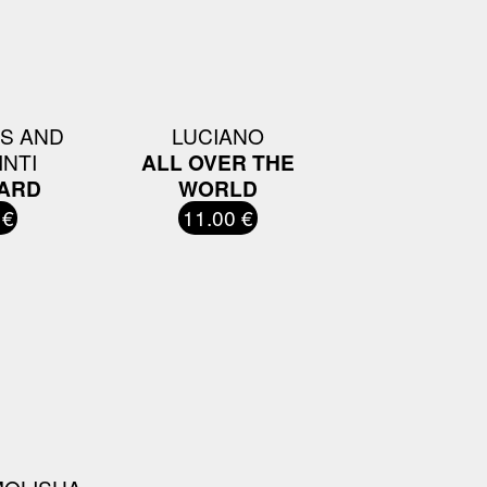
S AND
LUCIANO
INTI
ALL OVER THE
YARD
WORLD
 €
11.00 €