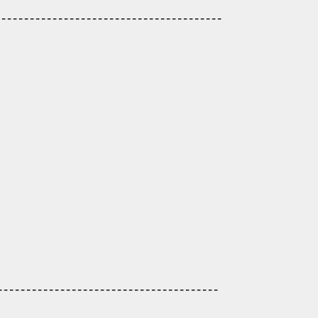
------------------------------------
---------------------------------------
---------------------------------------
------------------------------------
---------------------------------------
---------------------------------------