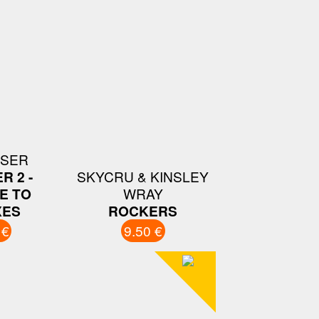
ISER
R 2 -
SKYCRU & KINSLEY
E TO
WRAY
XES
ROCKERS
 €
9.50 €