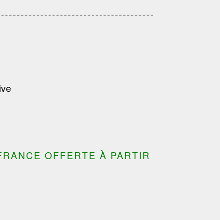
---------------------------------
---------------------------------------
---------------------------------------
ive
FRANCE OFFERTE À PARTIR