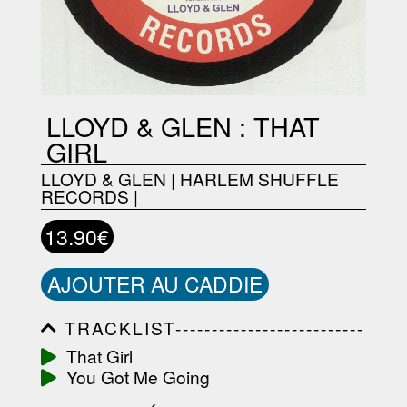
LLOYD & GLEN : THAT
GIRL
LLOYD & GLEN
|
HARLEM SHUFFLE
RECORDS
|
13.90€
AJOUTER AU CADDIE
TRACKLIST--------------------------
-----------------------------------------
That Girl
-----------------------------------------
You Got Me Going
-----------------------------------------
-----------------------------------------