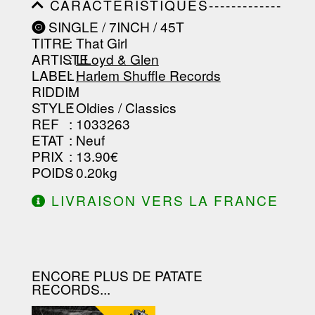
CARACTÉRISTIQUES-------------
-------------------
-----------------------------------------
SINGLE / 7INCH / 45T
-----------------------------------------
TITRE
: That Girl
-----------------------------------------
-----------------------------------------
ARTISTE
:
LLoyd & Glen
--------------------------------
LABEL
:
Harlem Shuffle Records
RIDDIM
:
STYLE
: Oldies / Classics
REF
: 1033263
ETAT
: Neuf
PRIX
: 13.90€
POIDS
: 0.20kg
LIVRAISON VERS LA FRANCE
OFFERTE À PARTIR DE 130.00€
D'ACHAT.
ENCORE PLUS DE PATATE
RECORDS...