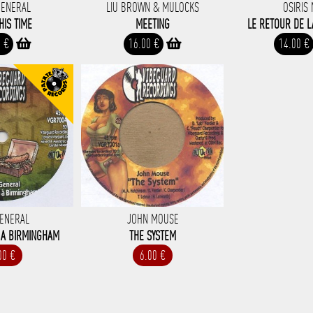
GENERAL
LIU BROWN & MULOCKS
OSIRIS
HIS TIME
MEETING
LE RETOUR DE L
0 €
16.00 €
14.00 €
GENERAL
JOHN MOUSE
 A BIRMINGHAM
THE SYSTEM
00 €
6.00 €