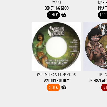
VANZO
KING 
SOMETHING GOOD
INNA T
9.50 €
12.0
CARL MEEKS & LIL MAMEEKS
ITAL 
WATCHIN FUH DEM
UN FRANCAIS
6.00 €
6.