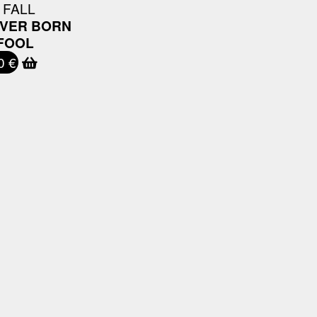
 FALL
VER BORN
FOOL
0 €