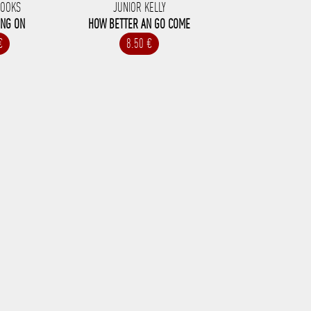
NOOKS
JUNIOR KELLY
ING ON
HOW BETTER AN GO COME
€
8.50 €