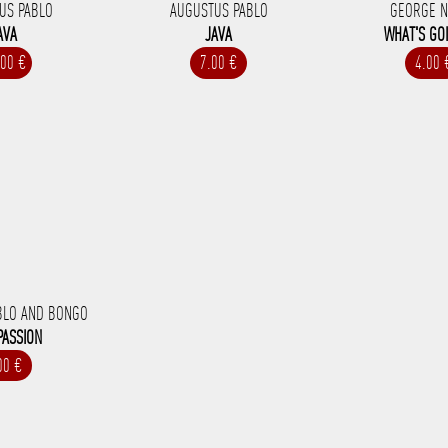
US PABLO
AUGUSTUS PABLO
GEORGE 
AVA
JAVA
WHAT'S GO
.00 €
7.00 €
4.00 
BLO AND BONGO
PASSION
00 €