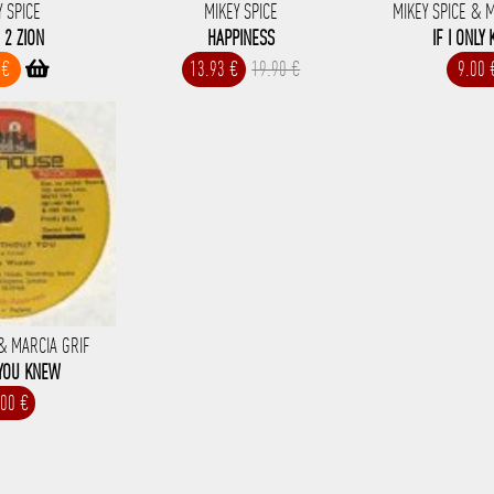
Y SPICE
MIKEY SPICE
MIKEY SPICE & 
 2 ZION
HAPPINESS
IF I ONLY
 €
13.93 €
19.90 €
9.00 
 & MARCIA GRIF
 YOU KNEW
.00 €