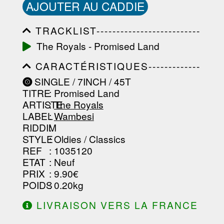
AJOUTER AU CADDIE
TRACKLIST--------------------------
-----------------------------------------
The Royals - Promised Land
-----------------------------------------
-----------------------------------------
CARACTÉRISTIQUES-------------
-----------------------------------------
-----------------------------------------
-------------------
SINGLE / 7INCH / 45T
-----------------------------------------
TITRE
: Promised Land
-----------------------------------------
-----------------------------------------
ARTISTE
:
The Royals
--------------------------------
LABEL
:
Wambesi
RIDDIM
:
STYLE
: Oldies / Classics
REF
: 1035120
ETAT
: Neuf
PRIX
: 9.90€
POIDS
: 0.20kg
LIVRAISON VERS LA FRANCE
OFFERTE À PARTIR DE 130.00€