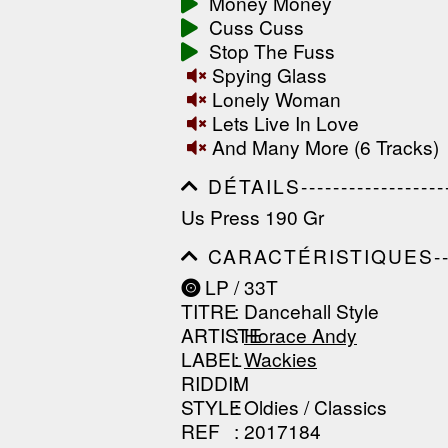
Money Money
------------------------------
Cuss Cuss
-----------------
Stop The Fuss
Spying Glass
Lonely Woman
Lets Live In Love
And Many More (6 Tracks)
DÉTAILS---------------------
------------------------------
Us Press 190 Gr
------------------------------
--------------
CARACTÉRISTIQUES--------
------------------------------
LP / 33T
------------------------------
TITRE
: Dancehall Style
------------------------------
ARTISTE
:
Horace Andy
LABEL
:
Wackies
RIDDIM
:
STYLE
: Oldies / Classics
REF
: 2017184