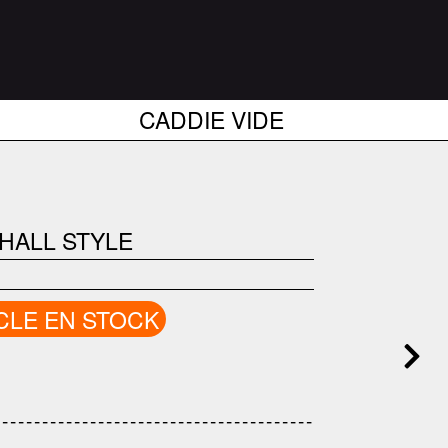
CADDIE VIDE
HALL STYLE
CLE EN STOCK
------------------------------------
---------------------------------------