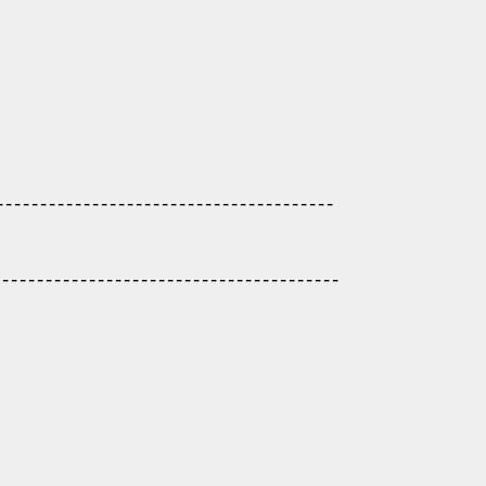
---------------------------------------
------------------------------------
---------------------------------------
---------------------------------------
---------------------------------
---------------------------------------
---------------------------------------