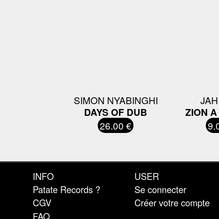
SIMON NYABINGHI
JAH
DAYS OF DUB
ZION A
26.00 €
9.
INFO
USER
Patate Records ?
Se connecter
CGV
Créer votre compte
FAQ