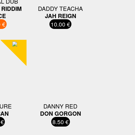
AL DUB
 RIDDIM
DADDY TEACHA
CE
JAH REIGN
 €
10.00 €
URE
DANNY RED
CAN
DON GORGON
 €
8.50 €