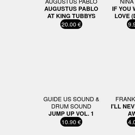
AUGUSTUS PABLO
NINA
AUGUSTUS PABLO
IF YOU
AT KING TUBBYS
LOVE (D
20.00 €
9.
GUIDE US SOUND &
FRANK
DRUM SOUND
I'LL NE
JUMP UP VOL. 1
A
10.90 €
4.