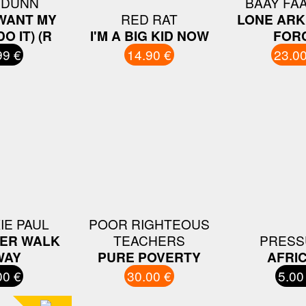
 DUNN
BAAY FA
 WANT MY
RED RAT
LONE ARK
O IT) (R
I'M A BIG KID NOW
FOR
99 €
14.90 €
23.00
IE PAUL
POOR RIGHTEOUS
VER WALK
TEACHERS
PRESS
WAY
PURE POVERTY
AFRI
00 €
30.00 €
5.00