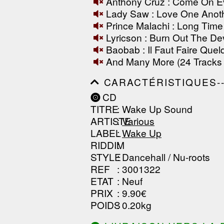
Anthony Cruz : Come On E
------------------------------
Lady Saw : Love One Anot
-----------------
Prince Malachi : Long Time
Lyricson : Burn Out The Dev
Baobab : Il Faut Faire Que
And Many More (24 Tracks
CARACTÉRISTIQUES--------
------------------------------
CD
------------------------------
TITRE
: Wake Up Sound
------------------------------
ARTISTE
:
Various
LABEL
:
Wake Up
RIDDIM
:
STYLE
: Dancehall / Nu-roots
REF
: 3001322
ETAT
: Neuf
PRIX
: 9.90€
POIDS
: 0.20kg