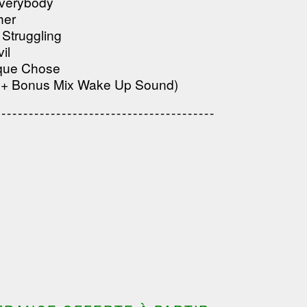
verybody
---------------------------------------
her
 Struggling
il
lque Chose
 + Bonus Mix Wake Up Sound)
---------------------------------
---------------------------------------
---------------------------------------