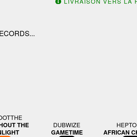
LIVRAISON VERS LA 
DE 130.00€ D'ACHAT.
ECORDS...
OOTTHE
HOUT THE
DUBWIZE
HEPTO
LIGHT
GAMETIME
AFRICAN C