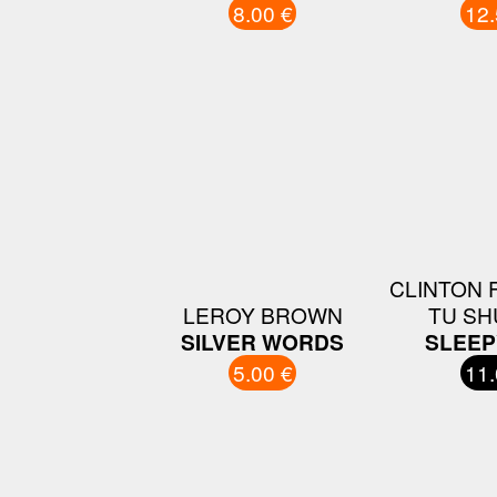
8.00 €
12.
CLINTON 
LEROY BROWN
TU SH
SILVER WORDS
SLEEP
5.00 €
11.