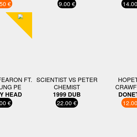
50 €
9.00 €
14.00
FEARON FT.
SCIENTIST VS PETER
HOPE
UNG PE
CHEMIST
CRAWF
Y HEAD
1999 DUB
DONE
00 €
22.00 €
12.00