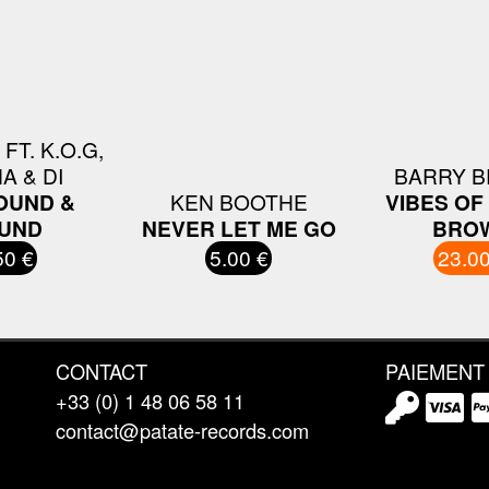
FT. K.O.G,
A & DI
BARRY 
OUND &
KEN BOOTHE
VIBES OF
UND
NEVER LET ME GO
BRO
50 €
5.00 €
23.00
CONTACT
PAIEMENT
+33 (0) 1 48 06 58 11
contact@patate-records.com