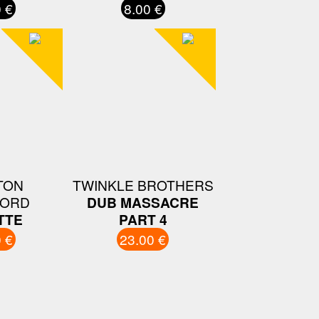
 €
8.00 €
TON
TWINKLE BROTHERS
ORD
DUB MASSACRE
TTE
PART 4
 €
23.00 €