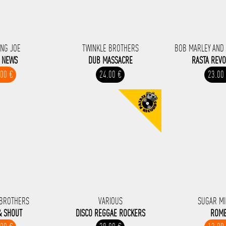
ING JOE
TWINKLE BROTHERS
BOB MARLEY AND 
E NEWS
DUB MASSACRE
RASTA REVO
.00 €
24.00 €
23.00
BROTHERS
VARIOUS
SUGAR MI
& SHOUT
DISCO REGGAE ROCKERS
ROM