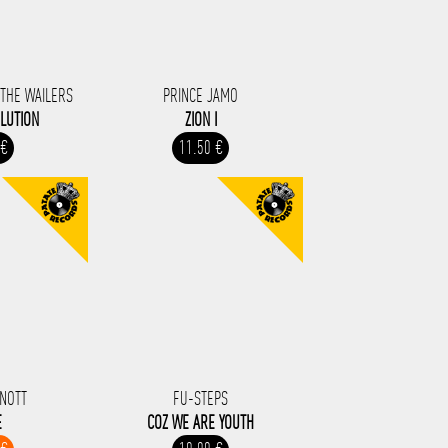
THE WAILERS
PRINCE JAMO
LUTION
ZION I
 €
11.50 €
NOTT
FU-STEPS
E
COZ WE ARE YOUTH