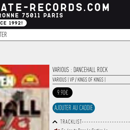
TER
VARIOUS : DANCEHALL ROCK
VARIOUS
|
VP / KINGS OF KINGS
|
9.90€
AJOUTER AU CADDIE
TRACKLIST--------------------
------------------------------