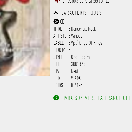
En écoute Dans La Section Lp
------------------------------
-----------
CARACTÉRISTIQUES-------------
------------------------------
CD
------------------------------
TITRE
: Dancehall Rock
-------------------
ARTISTE
:
Various
LABEL
:
Vp / Kings Of Kings
RIDDIM
:
STYLE
: One Riddim
REF
: 3001323
ETAT
: Neuf
PRIX
: 9.90€
POIDS
: 0.20kg
LIVRAISON VERS LA FRANCE OFFE