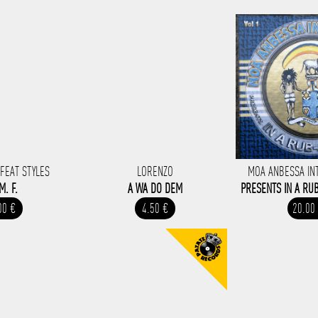
 FEAT STYLES
LORENZO
MOA ANBESSA IN
M. F.
A WA DO DEM
PRESENTS IN A RU
00 €
4.50 €
20.00