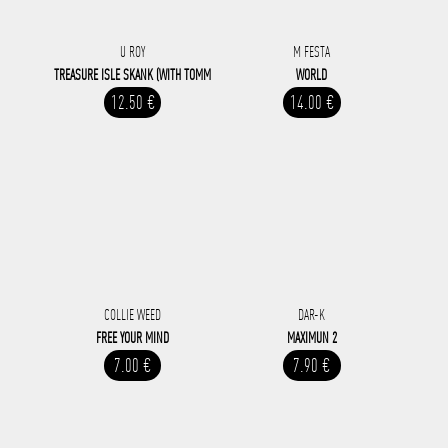
U ROY
M FESTA
TREASURE ISLE SKANK (WITH TOMM
WORLD
12.50 €
14.00 €
COLLIE WEED
DAR-K
FREE YOUR MIND
MAXIMUN 2
7.00 €
7.90 €