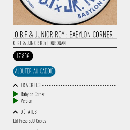
O.B.F & JUNIOR ROY : BABYLON CORNER
O.B.F & JUNIOR ROY
|
DUBQUAKE
|
17.80€
AJOUTER AU CADDIE
TRACKLIST--------------------------------
-----------------------------------------
Babylon Corner
-----------------------------------------
Version
-----------------------------------------
-----------------------------------------
DÉTAILS----------------------------------
-------------
-----------------------------------------
Ltd Press 500 Copies
-----------------------------------------
-----------------------------------------