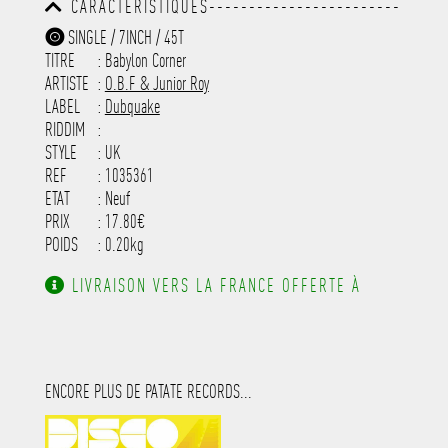
CARACTÉRISTIQUES------------------------
-----------------------------------------
-----------------------------------------
-----------
SINGLE / 7INCH / 45T
-----------------------------------------
TITRE
: Babylon Corner
-----------------------------------------
-----------------------------------------
ARTISTE
:
O.B.F & Junior Roy
---------------------
LABEL
:
Dubquake
RIDDIM
:
STYLE
: UK
REF
: 1035361
ETAT
: Neuf
PRIX
: 17.80€
POIDS
: 0.20kg
LIVRAISON VERS LA FRANCE OFFERTE À
PARTIR DE 130.00€ D'ACHAT.
ENCORE PLUS DE PATATE RECORDS...