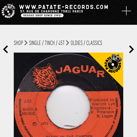
SHOP
SINGLE / 7INCH / 45T
OLDIES / CLASSICS