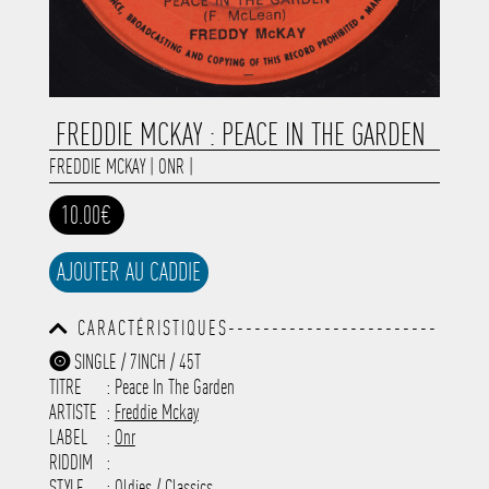
FREDDIE MCKAY : PEACE IN THE GARDEN
FREDDIE MCKAY
|
ONR
|
10.00€
AJOUTER AU CADDIE
CARACTÉRISTIQUES------------------------
-----------------------------------------
SINGLE / 7INCH / 45T
-----------------------------------------
TITRE
: Peace In The Garden
-----------------------------------------
-----------------------------------------
ARTISTE
:
Freddie Mckay
---------------------
LABEL
:
Onr
RIDDIM
:
STYLE
: Oldies / Classics