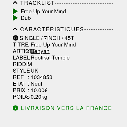
TRACKLIST--------------------------
-----------------------------------------
Free Up Your Mind
-----------------------------------------
Dub
-----------------------------------------
-----------------------------------------
CARACTÉRISTIQUES-------------
-------------------
-----------------------------------------
SINGLE / 7INCH / 45T
-----------------------------------------
TITRE
: Free Up Your Mind
-----------------------------------------
-----------------------------------------
ARTISTE
:
Benyah
--------------------------------
LABEL
:
Rootikal Temple
RIDDIM
:
STYLE
: UK
REF
: 1034853
ETAT
: Neuf
PRIX
: 10.00€
POIDS
: 0.20kg
LIVRAISON VERS LA FRANCE
OFFERTE À PARTIR DE 130.00€
D'ACHAT.