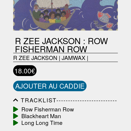
R ZEE JACKSON : ROW
FISHERMAN ROW
R ZEE JACKSON
|
JAMWAX
|
18.00€
AJOUTER AU CADDIE
TRACKLIST--------------------------
-----------------------------------------
Row Fisherman Row
-----------------------------------------
Blackheart Man
-----------------------------------------
-----------------------------------------
Long Long Time
-------------------