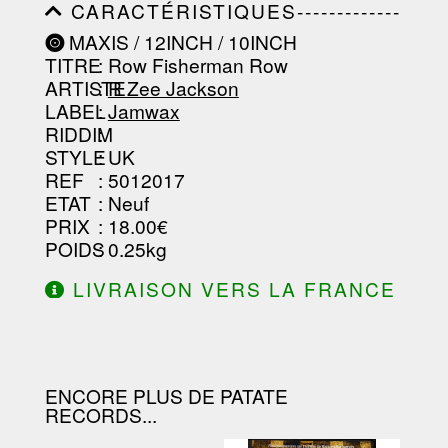
CARACTÉRISTIQUES-------------
-----------------------------------------
MAXIS / 12INCH / 10INCH
-----------------------------------------
TITRE
: Row Fisherman Row
-----------------------------------------
-----------------------------------------
ARTISTE
:
R Zee Jackson
--------------------------------
LABEL
:
Jamwax
RIDDIM
:
STYLE
: UK
REF
: 5012017
ETAT
: Neuf
PRIX
: 18.00€
POIDS
: 0.25kg
LIVRAISON VERS LA FRANCE
OFFERTE À PARTIR DE 130.00€
D'ACHAT.
ENCORE PLUS DE PATATE
RECORDS...