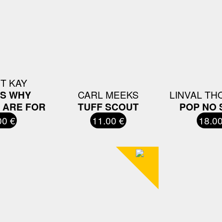
T KAY
'S WHY
CARL MEEKS
LINVAL T
 ARE FOR
TUFF SCOUT
POP NO 
00 €
11.00 €
18.00