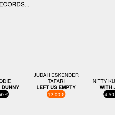
ECORDS...
JUDAH ESKENDER
ODIE
TAFARI
NITTY K
 DUNNY
LEFT US EMPTY
WITH 
50 €
12.00 €
4.50