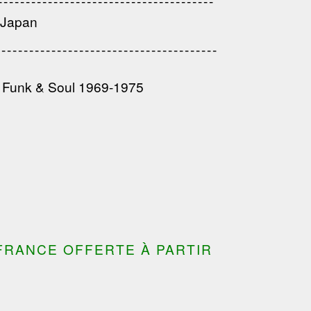
------------------------------------
---------------------------------------
 Japan
---------------------------------------
---------------------------------
---------------------------------------
---------------------------------------
e Funk & Soul 1969-1975
FRANCE OFFERTE À PARTIR