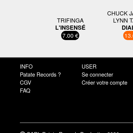
CHUCK J
TRIFINGA
LYNN T
L'INSENSÉ
DIA
7.00 €
13.
INFO
USER
Patate Records ?
Se connecter
CGV
Créer votre compte
FAQ