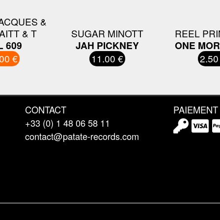
ACQUES &
AITT & T
SUGAR MINOTT
REEL PR
L 609
JAH PICKNEY
ONE MOR
00 €
11.00 €
2.50
CONTACT
PAIEMENT
+33 (0) 1 48 06 58 11
contact@patate-records.com