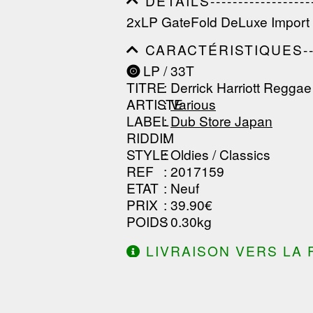
DÉTAILS---------------------
------------------------------
2xLP GateFold DeLuxe Import
------------------------------
--------------
CARACTÉRISTIQUES--------
------------------------------
LP / 33T
------------------------------
TITRE
: Derrick Harriott Regga
------------------------------
ARTISTE
:
Various
LABEL
:
Dub Store Japan
RIDDIM
:
STYLE
: Oldies / Classics
REF
: 2017159
ETAT
: Neuf
PRIX
: 39.90€
POIDS
: 0.30kg
LIVRAISON VERS LA 
DE 130.00€ D'ACHAT.