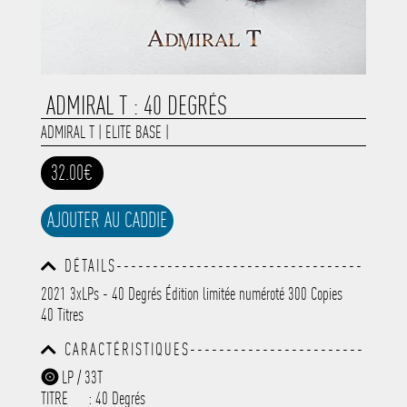
ADMIRAL T : 40 DEGRÉS
ADMIRAL T
|
ELITE BASE
|
32.00€
AJOUTER AU CADDIE
DÉTAILS----------------------------------
-----------------------------------------
2021 3xLPs - 40 Degrés Édition limitée numéroté 300 Copies
-----------------------------------------
40 Titres
-----------------------------------------
-----------------------------------------
CARACTÉRISTIQUES------------------------
-----------
-----------------------------------------
LP / 33T
-----------------------------------------
TITRE
: 40 Degrés
-----------------------------------------