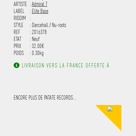
-----------------------------------------
ARTISTE
:
Admiral T
---------------------
LABEL
:
Elite Base
RIDDIM
:
STYLE
: Dancehall / Nu-roots
REF
: 2016378
ETAT
: Neuf
PRIX
: 32.00€
POIDS
: 0.30kg
LIVRAISON VERS LA FRANCE OFFERTE À
PARTIR DE 130.00€ D'ACHAT.
ENCORE PLUS DE PATATE RECORDS...