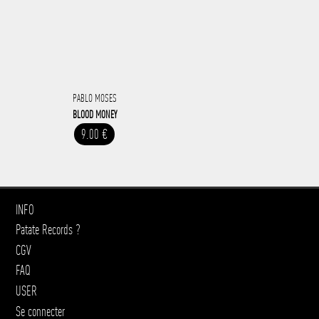
PABLO MOSES
BLOOD MONEY
9.00 €
INFO
Patate Records ?
CGV
FAQ
USER
Se connecter