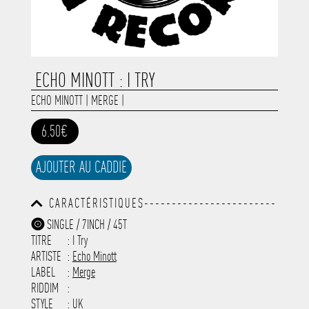
ECHO MINOTT : I TRY
ECHO MINOTT
|
MERGE
|
6.50€
AJOUTER AU CADDIE
CARACTÉRISTIQUES------------------------
-----------------------------------------
SINGLE / 7INCH / 45T
-----------------------------------------
TITRE
: I Try
-----------------------------------------
-----------------------------------------
ARTISTE
:
Echo Minott
---------------------
LABEL
:
Merge
RIDDIM
:
STYLE
: UK