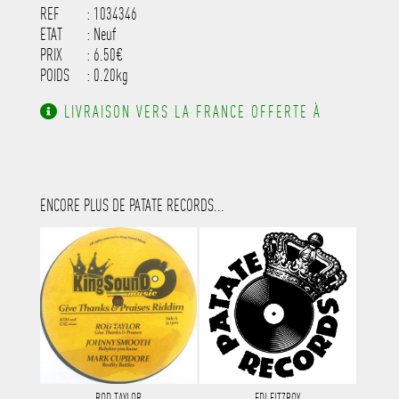
REF
: 1034346
ETAT
: Neuf
PRIX
: 6.50€
POIDS
: 0.20kg
LIVRAISON VERS LA FRANCE OFFERTE À
PARTIR DE 130.00€ D'ACHAT.
ENCORE PLUS DE PATATE RECORDS...
ROD TAYLOR
EDI FITZROY