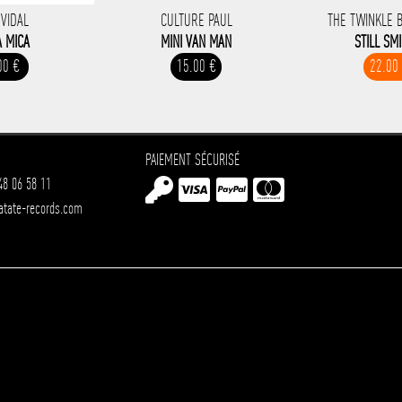
 VIDAL
CULTURE PAUL
THE TWINKLE 
A MICA
MINI VAN MAN
STILL SM
00 €
15.00 €
22.00
PAIEMENT SÉCURISÉ
48 06 58 11
atate-records.com