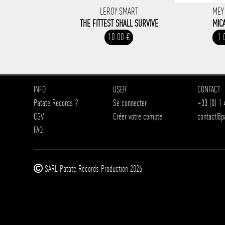
LEROY SMART
MEY
THE FITTEST SHALL SURVIVE
MIC
10.00 €
1.
INFO
USER
CONTACT
Patate Records ?
Se connecter
+33 (0) 1 
CGV
Créer votre compte
contact@p
FAQ
SARL Patate Records Production 2026