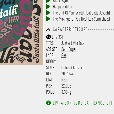
Black Byrd
------------------------------
Happy Riddim
-----------
The End Of Your World (feat Jolly Joseph)
The Makings Of You (feat Leo Carmichael)
CARACTÉRISTIQUES-------------
------------------------------
LP / 33T
------------------------------
TITRE
: Just A Little Talk
-------------------
ARTISTE
:
Soul Sugar
LABEL
:
Gee
RIDDIM
:
STYLE
: Oldies / Classics
REF
: 2016644
ETAT
: Neuf
PRIX
: 22.00€
POIDS
: 0.30kg
LIVRAISON VERS LA FRANCE OFFE