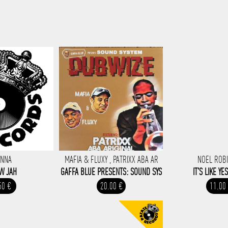
ANNA
MAFIA & FLUXY , PATRIXX ABA AR
NOEL ROB
W JAH
GAFFA BLUE PRESENTS: SOUND SYS
IT'S LIKE Y
50 €
20.00 €
11.00