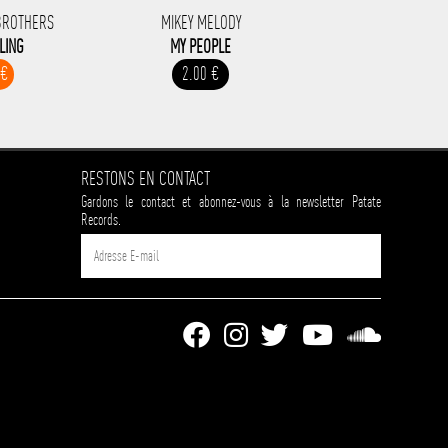
BROTHERS
MIKEY MELODY
ILING
MY PEOPLE
 €
2.00 €
RESTONS EN CONTACT
Gardons le contact et abonnez-vous à la newsletter Patate
Records.