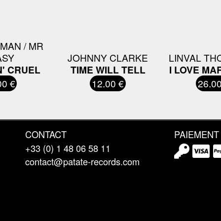
MAN / MR
ASY
JOHNNY CLARKE
LINVAL T
N' CRUEL
TIME WILL TELL
I LOVE MA
00 €
12.00 €
26.00
CONTACT
PAIEMENT
+33 (0) 1 48 06 58 11
contact@patate-records.com