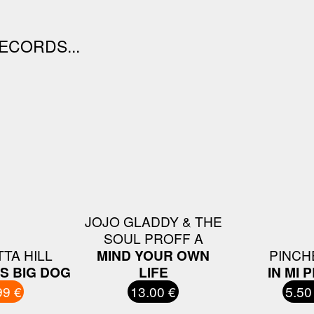
ECORDS...
JOJO GLADDY & THE
SOUL PROFF A
TA HILL
MIND YOUR OWN
PINCH
S BIG DOG
LIFE
IN MI 
99 €
13.00 €
5.50