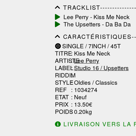
TRACKLIST------------------
------------------------------
Lee Perry - Kiss Me Neck
------------------------------
The Upsetters - Da Ba Da
-----------------
CARACTÉRISTIQUES--------
------------------------------
SINGLE / 7INCH / 45T
------------------------------
TITRE
: Kiss Me Neck
------------------------------
ARTISTE
:
Lee Perry
LABEL
:
Studio 16 / Upsetters
RIDDIM
:
STYLE
: Oldies / Classics
REF
: 1034274
ETAT
: Neuf
PRIX
: 13.50€
POIDS
: 0.20kg
LIVRAISON VERS LA 
DE 130.00€ D'ACHAT.