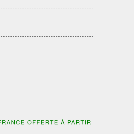
------------------------------------
---------------------------------------
---------------------------------------
---------------------------------
---------------------------------------
---------------------------------------
FRANCE OFFERTE À PARTIR