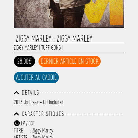
ZIGGY MARLEY : ZIGGY MARLEY
ZIGGY MARLEY
|
TUFF GONG
|
28.00€
DERNIER ARTICLE EN STOCK
AJOUTER AU CADDIE
DÉTAILS----------------------------------
-----------------------------------------
2016 Us Press + CD Included
-----------------------------------------
-----------------------------------------
CARACTÉRISTIQUES------------------------
-----------------------------------------
-----------------------------------------
-----------
LP / 33T
-----------------------------------------
TITRE
: Ziggy Marley
-----------------------------------------
-----------------------------------------
ARTISTE
:
Ziggy Marley