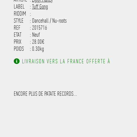
---------------------
LABEL
:
Tuff Gong
RIDDIM
:
STYLE
: Dancehall / Nu-roots
REF
: 2015716
ETAT
: Neuf
PRIX
: 28.00€
POIDS
: 0.30kg
LIVRAISON VERS LA FRANCE OFFERTE À
PARTIR DE 130.00€ D'ACHAT.
ENCORE PLUS DE PATATE RECORDS...