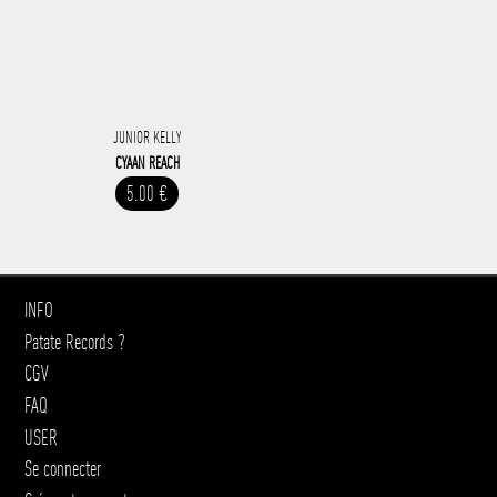
JUNIOR KELLY
CYAAN REACH
5.00 €
INFO
Patate Records ?
CGV
FAQ
USER
Se connecter