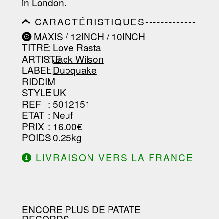
in London.
CARACTÉRISTIQUES-------------
-----------------------------------------
MAXIS / 12INCH / 10INCH
-----------------------------------------
TITRE
: Love Rasta
-----------------------------------------
-----------------------------------------
ARTISTE
:
Jack Wilson
--------------------------------
LABEL
:
Dubquake
RIDDIM
:
STYLE
: UK
REF
: 5012151
ETAT
: Neuf
PRIX
: 16.00€
POIDS
: 0.25kg
LIVRAISON VERS LA FRANCE
OFFERTE À PARTIR DE 130.00€
D'ACHAT.
ENCORE PLUS DE PATATE
RECORDS...