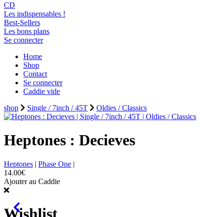
CD
Les indispensables !
Best-Sellers
Les bons plans
Se connecter
Home
Shop
Contact
Se connecter
Caddie vide
shop
Single / 7inch / 45T
Oldies / Classics
Heptones : Decieves
Heptones
|
Phase One
|
14.00€
Ajouter au Caddie
Wishlist