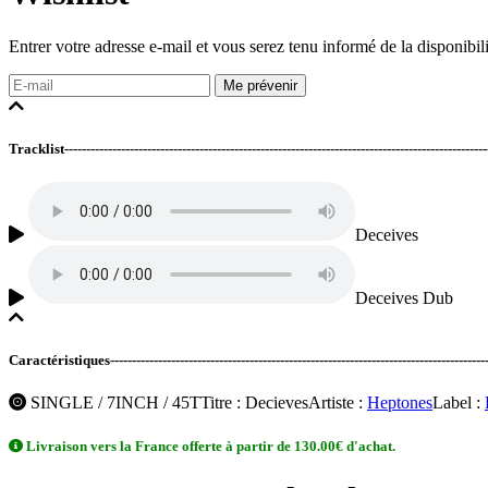
Entrer votre adresse e-mail et vous serez tenu informé de la disponibili
Me prévenir
Tracklist---------------------------------------------------------------------------------------------------
Deceives
Deceives Dub
Caractéristiques------------------------------------------------------------------------------------------
SINGLE / 7INCH / 45T
Titre
: Decieves
Artiste
:
Heptones
Label
:
Livraison vers la France offerte à partir de 130.00€ d'achat.