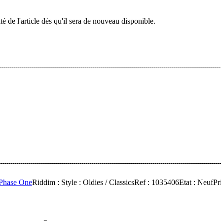
té de l'article dès qu'il sera de nouveau disponible.
--------------------------------------------------------------------------------------------------------------
-------------------------------------------------------------------------------------------------------------
Phase One
Riddim
:
Style
: Oldies / Classics
Ref
: 1035406
Etat
: Neuf
Pr