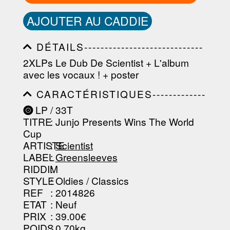
AJOUTER AU CADDIE
DÉTAILS-----------------------------
-----------------------------------------
2XLPs Le Dub De Scientist + L'album
-----------------------------------------
avec les vocaux ! + poster
-----------------------------------------
-----------------------------------------
CARACTÉRISTIQUES-------------
----------------
-----------------------------------------
LP / 33T
-----------------------------------------
TITRE
: Junjo Presents Wins The World
-----------------------------------------
-----------------------------------------
Cup
--------------------------------
ARTISTE
:
Scientist
LABEL
:
Greensleeves
RIDDIM
:
STYLE
: Oldies / Classics
REF
: 2014826
ETAT
: Neuf
PRIX
: 39.00€
POIDS
: 0.70kg