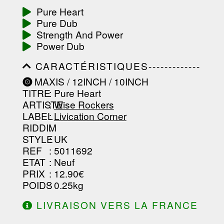
-----------------------------------------
Pure Heart
-----------------------------------------
Pure Dub
-----------------------------------------
-----------------------------------------
Strength And Power
-------------------
Power Dub
CARACTÉRISTIQUES-------------
-----------------------------------------
MAXIS / 12INCH / 10INCH
-----------------------------------------
TITRE
: Pure Heart
-----------------------------------------
-----------------------------------------
ARTISTE
:
Wise Rockers
--------------------------------
LABEL
:
Livication Corner
RIDDIM
:
STYLE
: UK
REF
: 5011692
ETAT
: Neuf
PRIX
: 12.90€
POIDS
: 0.25kg
LIVRAISON VERS LA FRANCE
OFFERTE À PARTIR DE 130.00€