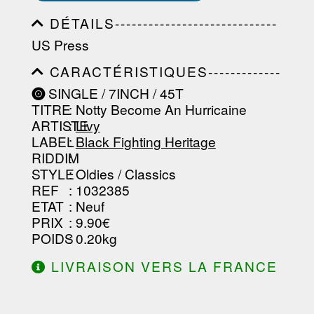
DÉTAILS-----------------------------
-----------------------------------------
US Press
-----------------------------------------
-----------------------------------------
CARACTÉRISTIQUES-------------
-----------------------------------------
-----------------------------------------
----------------
SINGLE / 7INCH / 45T
-----------------------------------------
TITRE
: Notty Become An Hurricaine
-----------------------------------------
-----------------------------------------
ARTISTE
:
Livy
--------------------------------
LABEL
:
Black Fighting Heritage
RIDDIM
:
STYLE
: Oldies / Classics
REF
: 1032385
ETAT
: Neuf
PRIX
: 9.90€
POIDS
: 0.20kg
LIVRAISON VERS LA FRANCE
OFFERTE À PARTIR DE 130.00€
D'ACHAT.