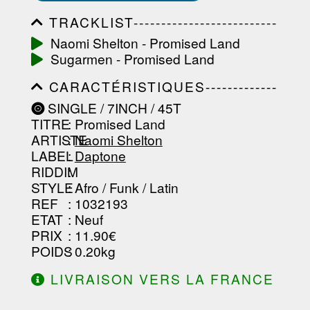
TRACKLIST--------------------------
-----------------------------------------
Naomi Shelton - Promised Land
-----------------------------------------
Sugarmen - Promised Land
-----------------------------------------
-----------------------------------------
CARACTÉRISTIQUES-------------
-------------------
-----------------------------------------
SINGLE / 7INCH / 45T
-----------------------------------------
TITRE
: Promised Land
-----------------------------------------
-----------------------------------------
ARTISTE
:
Naomi Shelton
--------------------------------
LABEL
:
Daptone
RIDDIM
:
STYLE
: Afro / Funk / Latin
REF
: 1032193
ETAT
: Neuf
PRIX
: 11.90€
POIDS
: 0.20kg
LIVRAISON VERS LA FRANCE
OFFERTE À PARTIR DE 130.00€
D'ACHAT.