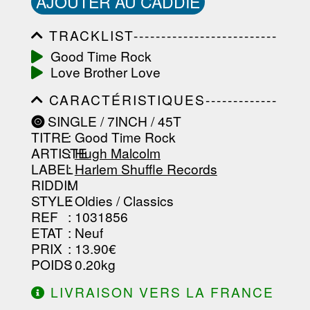
AJOUTER AU CADDIE
TRACKLIST--------------------------
-----------------------------------------
Good Time Rock
-----------------------------------------
Love Brother Love
-----------------------------------------
-----------------------------------------
CARACTÉRISTIQUES-------------
-------------------
-----------------------------------------
SINGLE / 7INCH / 45T
-----------------------------------------
TITRE
: Good Time Rock
-----------------------------------------
-----------------------------------------
ARTISTE
:
Hugh Malcolm
--------------------------------
LABEL
:
Harlem Shuffle Records
RIDDIM
:
STYLE
: Oldies / Classics
REF
: 1031856
ETAT
: Neuf
PRIX
: 13.90€
POIDS
: 0.20kg
LIVRAISON VERS LA FRANCE
OFFERTE À PARTIR DE 130.00€