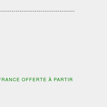
---------------------------------------
---------------------------------
---------------------------------------
---------------------------------------
FRANCE OFFERTE À PARTIR