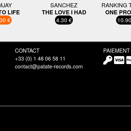
MJAY
SANCHEZ
RANKING 
O LIFE
THE LOVE I HAD
ONE PR
00 €
4.30 €
10.90
CONTACT
PAIEMENT
+33 (0) 1 48 06 58 11
contact@patate-records.com