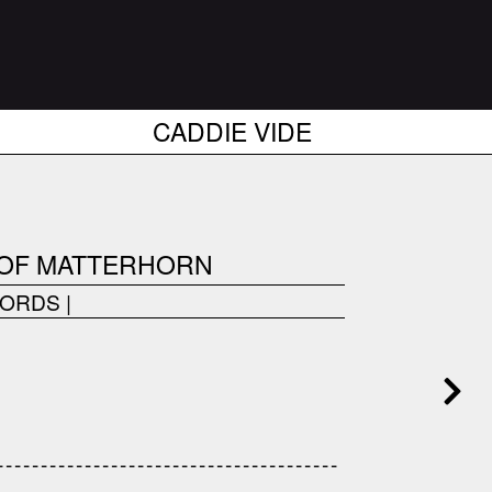
CADDIE VIDE
 OF MATTERHORN
CORDS
|
------------------------------------
---------------------------------------