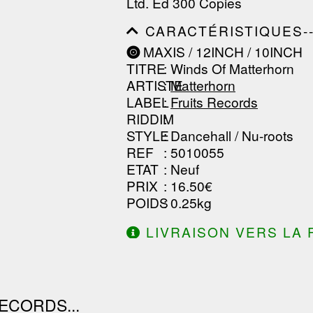
Ltd. Ed 300 Copies
------------------------------
--------------
CARACTÉRISTIQUES--------
------------------------------
MAXIS / 12INCH / 10INCH
------------------------------
TITRE
: Winds Of Matterhorn
------------------------------
ARTISTE
:
Matterhorn
LABEL
:
Fruits Records
RIDDIM
:
STYLE
: Dancehall / Nu-roots
REF
: 5010055
ETAT
: Neuf
PRIX
: 16.50€
POIDS
: 0.25kg
LIVRAISON VERS LA 
DE 130.00€ D'ACHAT.
ECORDS...