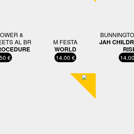
POWER &
BUNNINGTO
ETS AL BR
M FESTA
JAH CHILD
PROCEDURE
WORLD
RIS
50 €
14.00 €
14.00