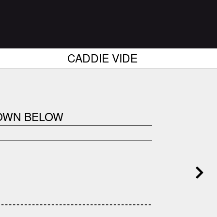
CADDIE VIDE
DOWN BELOW
------------------------------------
---------------------------------------