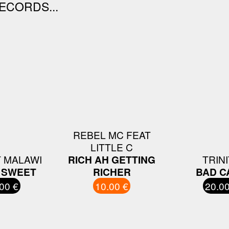
ECORDS...
REBEL MC FEAT
LITTLE C
 MALAWI
RICH AH GETTING
TRIN
S SWEET
RICHER
BAD C
00 €
10.00 €
20.00