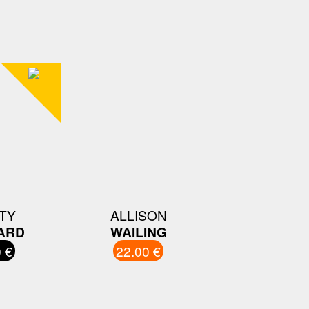
ITY
ALLISON
ARD
WAILING
 €
22.00 €