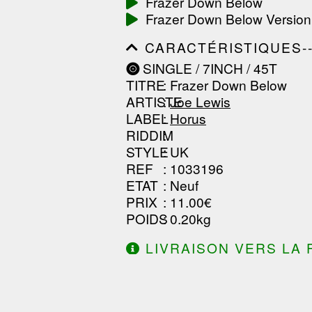
Frazer Down Below
------------------------------
Frazer Down Below Version
-----------------
CARACTÉRISTIQUES--------
------------------------------
SINGLE / 7INCH / 45T
------------------------------
TITRE
: Frazer Down Below
------------------------------
ARTISTE
:
Joe Lewis
LABEL
:
Horus
RIDDIM
:
STYLE
: UK
REF
: 1033196
ETAT
: Neuf
PRIX
: 11.00€
POIDS
: 0.20kg
LIVRAISON VERS LA 
DE 130.00€ D'ACHAT.