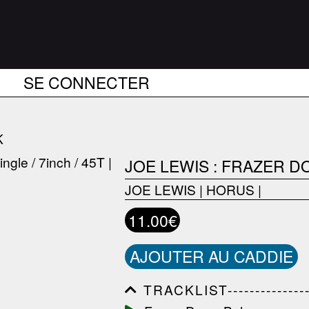
SE CONNECTER
K
JOE LEWIS : FRAZER 
JOE LEWIS
|
HORUS
|
11.00€
AJOUTER AU CADDIE
TRACKLIST------------------
------------------------------