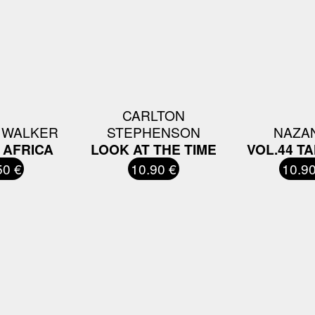
CARLTON
 WALKER
STEPHENSON
NAZA
 AFRICA
LOOK AT THE TIME
VOL.44 T
50 €
10.90 €
10.90