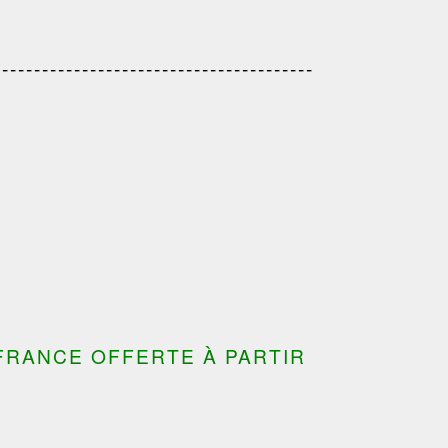
---------------------------------------
---------------------------------
---------------------------------------
---------------------------------------
FRANCE OFFERTE À PARTIR