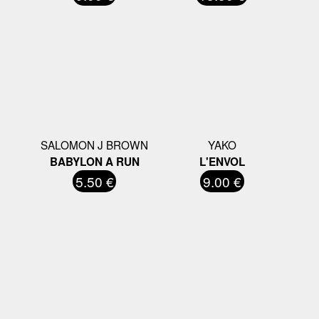
SALOMON J BROWN
YAKO
BABYLON A RUN
L'ENVOL
5.50 €
9.00 €