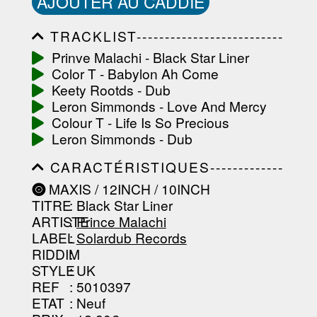
AJOUTER AU CADDIE
TRACKLIST--------------------------
-----------------------------------------
Prinve Malachi - Black Star Liner
-----------------------------------------
Color T - Babylon Ah Come
-----------------------------------------
-----------------------------------------
Keety Rootds - Dub
-------------------
Leron Simmonds - Love And Mercy
Colour T - Life Is So Precious
Leron Simmonds - Dub
CARACTÉRISTIQUES-------------
-----------------------------------------
MAXIS / 12INCH / 10INCH
-----------------------------------------
TITRE
: Black Star Liner
-----------------------------------------
-----------------------------------------
ARTISTE
:
Prince Malachi
--------------------------------
LABEL
:
Solardub Records
RIDDIM
:
STYLE
: UK
REF
: 5010397
ETAT
: Neuf