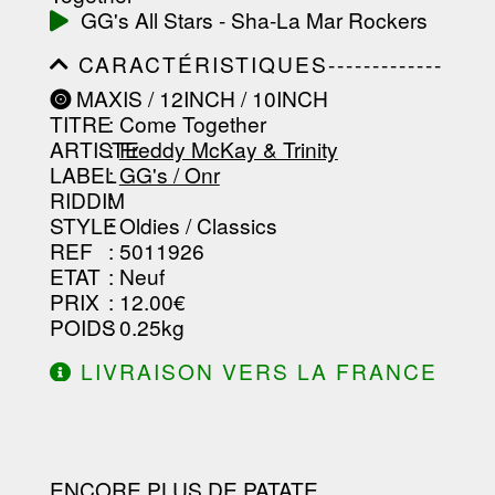
-----------------------------------------
GG's All Stars - Sha-La Mar Rockers
-------------------
CARACTÉRISTIQUES-------------
-----------------------------------------
MAXIS / 12INCH / 10INCH
-----------------------------------------
TITRE
: Come Together
-----------------------------------------
-----------------------------------------
ARTISTE
:
Freddy McKay & Trinity
--------------------------------
LABEL
:
GG's / Onr
RIDDIM
:
STYLE
: Oldies / Classics
REF
: 5011926
ETAT
: Neuf
PRIX
: 12.00€
POIDS
: 0.25kg
LIVRAISON VERS LA FRANCE
OFFERTE À PARTIR DE 130.00€
D'ACHAT.
ENCORE PLUS DE PATATE