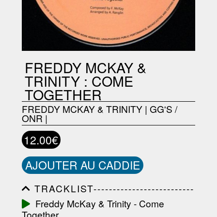
FREDDY MCKAY &
TRINITY : COME
TOGETHER
FREDDY MCKAY & TRINITY
|
GG'S /
ONR
|
12.00€
AJOUTER AU CADDIE
TRACKLIST--------------------------
-----------------------------------------
Freddy McKay & Trinity - Come
-----------------------------------------
Together
-----------------------------------------