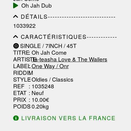
-----------------------------------------
Oh Jah Dub
-------------------
DÉTAILS-----------------------------
-----------------------------------------
1033922
-----------------------------------------
-----------------------------------------
CARACTÉRISTIQUES-------------
-----------------------------------------
-----------------------------------------
----------------
SINGLE / 7INCH / 45T
-----------------------------------------
TITRE
: Oh Jah Come
-----------------------------------------
-----------------------------------------
ARTISTE
:
Ta-teasha Love & The Wailers
--------------------------------
LABEL
:
One Way / Onr
RIDDIM
:
STYLE
: Oldies / Classics
REF
: 1035248
ETAT
: Neuf
PRIX
: 10.00€
POIDS
: 0.20kg
LIVRAISON VERS LA FRANCE
OFFERTE À PARTIR DE 130.00€
D'ACHAT.