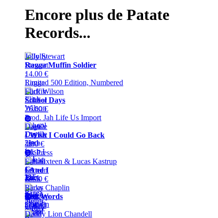
Encore plus de Patate
Records...
Jolly Stewart
Ragga Muffin Soldier
14.00 €
Limited 500 Edition, Numbered
Flick Wilson
School Days
26.00 €
Prod. Jah Life Us Import
Daville
Single
I Wish I Could Go Back
/
7inch
4.80 €
/
Uk Press
45T
Earl Sixteen & Lucas Kastrup
LP
/
I And I
33T
Titre
12.50 €
:
Ricky Chaplin
Ragga
Titre
Yuh Words
Muffin
:
4.00 €
Single
Soldier
School
/
Daddy Lion Chandell