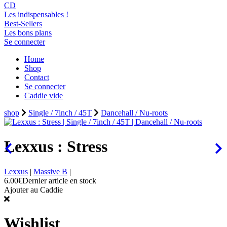
CD
Les indispensables !
Best-Sellers
Les bons plans
Se connecter
Home
Shop
Contact
Se connecter
Caddie vide
shop
Single / 7inch / 45T
Dancehall / Nu-roots
Lexxus : Stress
Lexxus
|
Massive B
|
6.00€
Dernier article en stock
Ajouter au Caddie
Wishlist