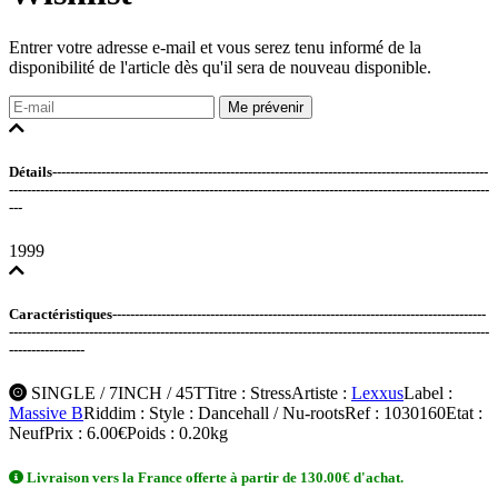
Entrer votre adresse e-mail et vous serez tenu informé de la
disponibilité de l'article dès qu'il sera de nouveau disponible.
Me prévenir
Détails--------------------------------------------------------------------------------------------------
------------------------------------------------------------------------------------------------------------
---
1999
Caractéristiques------------------------------------------------------------------------------------
------------------------------------------------------------------------------------------------------------
-----------------
SINGLE / 7INCH / 45T
Titre
: Stress
Artiste
:
Lexxus
Label
:
Massive B
Riddim
:
Style
: Dancehall / Nu-roots
Ref
: 1030160
Etat
:
Neuf
Prix
: 6.00€
Poids
: 0.20kg
Livraison vers la France offerte à partir de 130.00€ d'achat.