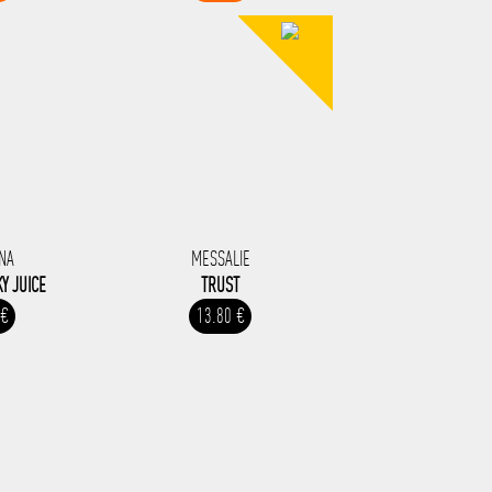
NA
MESSALIE
KY JUICE
TRUST
 €
13.80 €