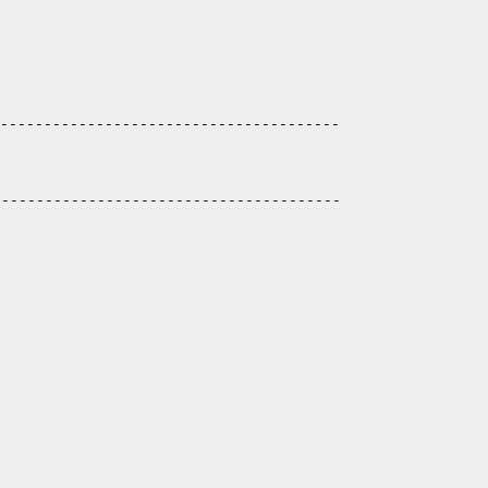
---------------------------------------
----------------------------------------
---------------------------------------
---------------------------------------
---------------------------------------
---------------------------------------
---------------------------------------