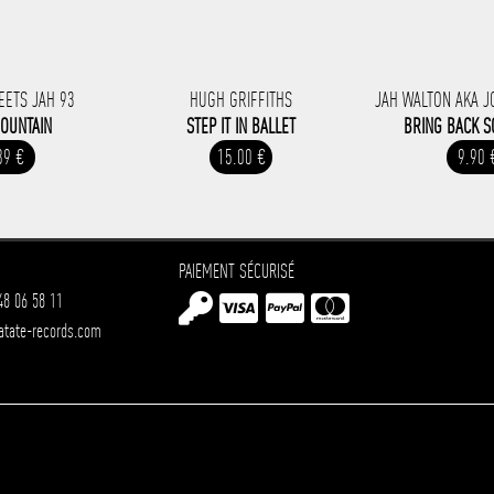
EETS JAH 93
HUGH GRIFFITHS
JAH WALTON AKA J
MOUNTAIN
STEP IT IN BALLET
BRING BACK S
89 €
15.00 €
9.90 
PAIEMENT SÉCURISÉ
48 06 58 11
atate-records.com