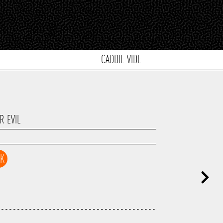
CADDIE VIDE
R EVIL
CK
----------------------------------------
---------------------------------------