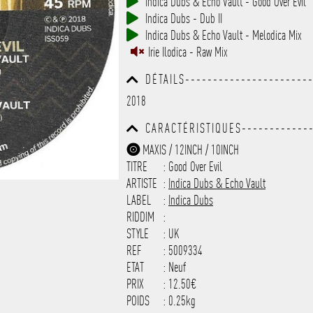
Indica Dubs & Echo Vault - Good Over Evil
------------------------------
Indica Dubs - Dub II
-----------
Indica Dubs & Echo Vault - Melodica Mix
Irie Ilodica - Raw Mix
DÉTAILS----------------------
------------------------------
2018
------------------------------
---------
CARACTÉRISTIQUES-------------
------------------------------
MAXIS / 12INCH / 10INCH
------------------------------
TITRE
: Good Over Evil
-------------------
ARTISTE
:
Indica Dubs & Echo Vault
LABEL
:
Indica Dubs‎
RIDDIM
:
STYLE
: UK
REF
: 5009334
ETAT
: Neuf
PRIX
: 12.50€
POIDS
: 0.25kg