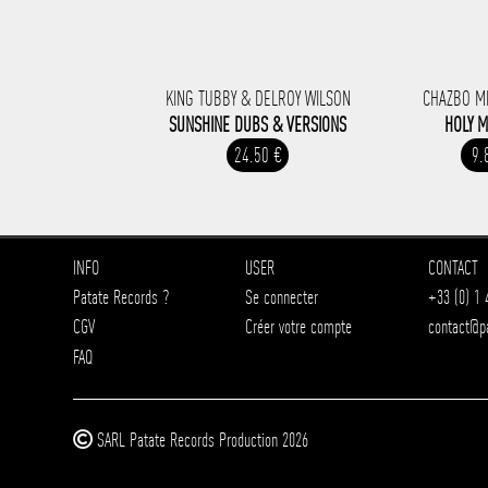
KING TUBBY & DELROY WILSON
CHAZBO M
SUNSHINE DUBS & VERSIONS
HOLY 
24.50 €
9.
INFO
USER
CONTACT
Patate Records ?
Se connecter
+33 (0) 1 
CGV
Créer votre compte
contact@p
FAQ
SARL Patate Records Production 2026