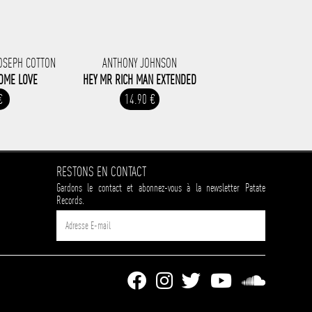
OSEPH COTTON
ANTHONY JOHNSON
OME LOVE
HEY MR RICH MAN EXTENDED
€
14.90 €
RESTONS EN CONTACT
Gardons le contact et abonnez-vous à la newsletter Patate
Records.