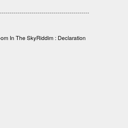
------------------------------------------
om In The Sky
Riddim
:
Declaration