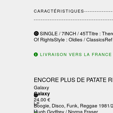
CARACTÉRISTIQUES-------------------------
--------------------------------------------
SINGLE / 7INCH / 45T
Titre
: Ther
Of Rights
Style
: Oldies / Classics
Ref
LIVRAISON VERS LA FRANCE 
ENCORE PLUS DE PATATE R
Galaxy
Galaxy
24.00 €
LP
Boogie, Disco, Funk, Reggae 1981/
Hugh Godfrey / Norma Fraser
/