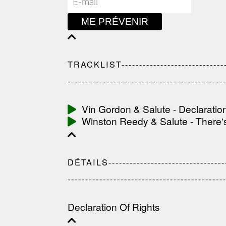
ME PRÉVENIR
TRACKLIST---------------------------------
--------------------------------------------
Vin Gordon & Salute - Declaratio
Winston Reedy & Salute - There
DÉTAILS------------------------------------
--------------------------------------------
Declaration Of Rights