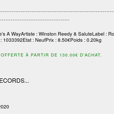
----------------------------------------------------------
----------------------------------------
e's A Way
Artiste
:
Winston Reedy & Salute
Label
:
Ro
: 1033392
Etat
: Neuf
Prix
: 8.50€
Poids
: 0.20kg
OFFERTE À PARTIR DE 130.00€ D'ACHAT.
ECORDS...
2020