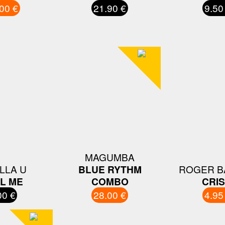
00 €
21.90 €
9.50
MAGUMBA
LLA U
BLUE RYTHM
ROGER B
L ME
COMBO
CRIS
00 €
28.00 €
4.95