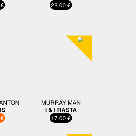
 €
28.00 €
ANTON
MURRAY MAN
IS
I & I RASTA
 €
17.00 €