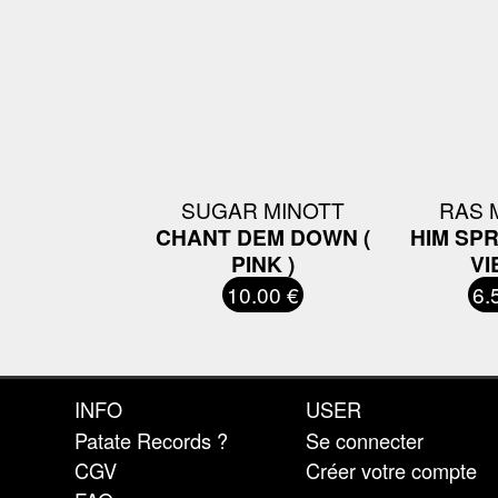
SUGAR MINOTT
RAS 
CHANT DEM DOWN (
HIM SP
PINK )
VI
10.00 €
6.
INFO
USER
Patate Records ?
Se connecter
CGV
Créer votre compte