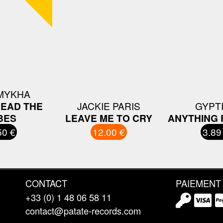
MYKHA
READ THE
JACKIE PARIS
GYPT
BES
LEAVE ME TO CRY
ANYTHING 
50 €
12.00 €
3.89
CONTACT
PAIEMENT
+33 (0) 1 48 06 58 11
contact@patate-records.com