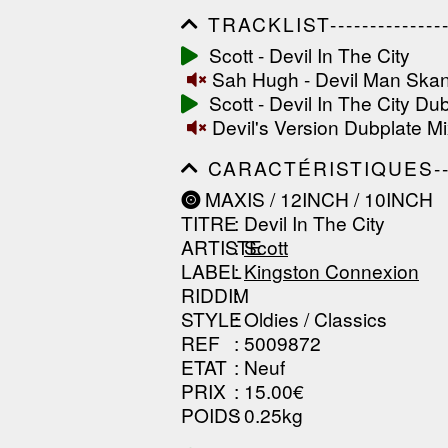
TRACKLIST------------------
------------------------------
Scott - Devil In The City
------------------------------
Sah Hugh - Devil Man Ska
-----------------
Scott - Devil In The City Du
Devil's Version Dubplate Mi
CARACTÉRISTIQUES--------
------------------------------
MAXIS / 12INCH / 10INCH
------------------------------
TITRE
: Devil In The City
------------------------------
ARTISTE
:
Scott
LABEL
:
Kingston Connexion
RIDDIM
:
STYLE
: Oldies / Classics
REF
: 5009872
ETAT
: Neuf
PRIX
: 15.00€
POIDS
: 0.25kg