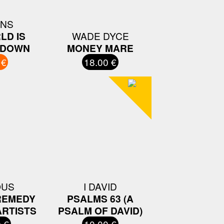
INS
LD IS
WADE DYCE
 DOWN
MONEY MARE
 €
18.00 €
OUS
I DAVID
REMEDY
PSALMS 63 (A
ARTISTS
PSALM OF DAVID)
 €
10.00 €