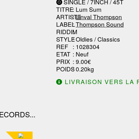
SINGLE / 7INCH / 45T
------------------------------
TITRE
: Lum Sum
------------------------------
ARTISTE
:
Linval Thompson
LABEL
:
Thompson Sound
RIDDIM
:
STYLE
: Oldies / Classics
REF
: 1028304
ETAT
: Neuf
PRIX
: 9.00€
POIDS
: 0.20kg
LIVRAISON VERS LA 
DE 130.00€ D'ACHAT.
ECORDS...