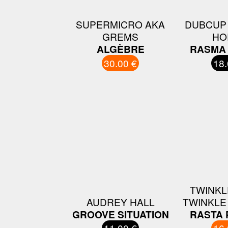
SUPERMICRO AKA
DUBCUP 
GREMS
HO
ALGÈBRE
RASMA
30.00 €
18.
TWINKL
AUDREY HALL
TWINKLE
GROOVE SITUATION
RASTA 
11.00 €
16.