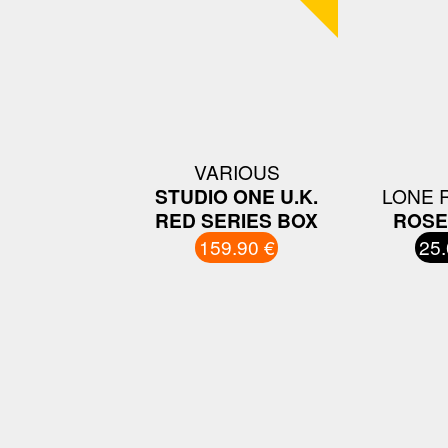
VARIOUS
STUDIO ONE U.K.
LONE 
RED SERIES BOX
ROSE
159.90 €
25.