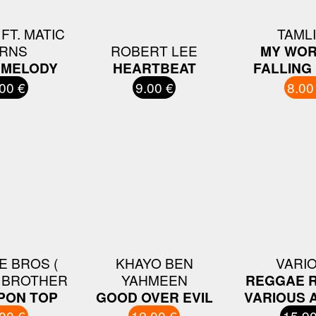
FT. MATIC
TAML
RNS
ROBERT LEE
MY WOR
 MELODY
HEARTBEAT
FALLING
00 €
9.00 €
8.00
E BROS (
KHAYO BEN
VARI
 BROTHER
YAHMEEN
REGGAE 
PON TOP
GOOD OVER EVIL
VARIOUS 
00 €
12.00 €
15.90