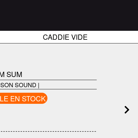
CADDIE VIDE
UM SUM
SON SOUND
|
LE EN STOCK
---------------------------------
---------------------------------------