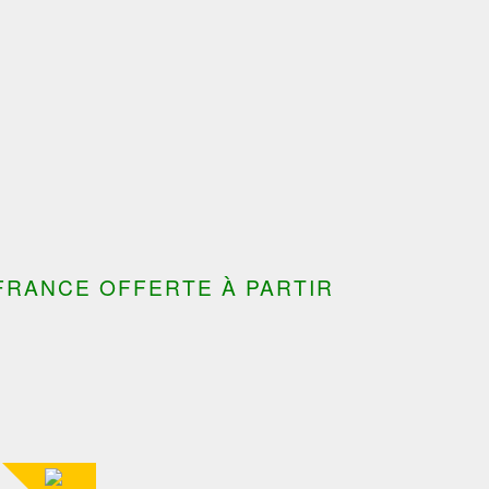
---------------------------------------
FRANCE OFFERTE À PARTIR