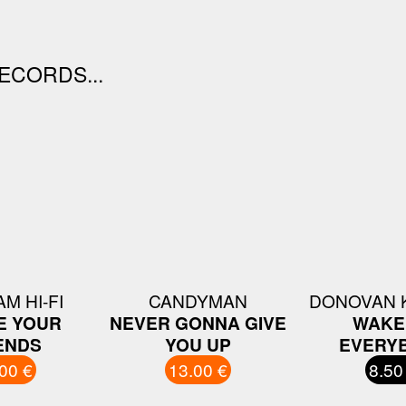
ECORDS...
M HI-FI
CANDYMAN
DONOVAN K
E YOUR
NEVER GONNA GIVE
WAKE
ENDS
YOU UP
EVERY
00 €
13.00 €
8.50