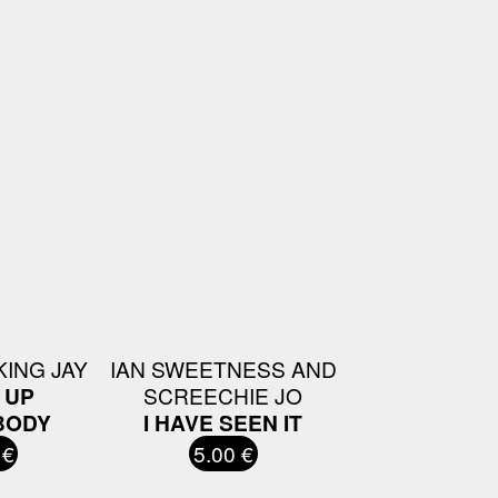
ING JAY
IAN SWEETNESS AND
 UP
SCREECHIE JO
BODY
I HAVE SEEN IT
 €
5.00 €