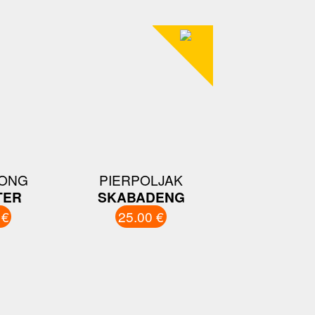
KONG
PIERPOLJAK
TER
SKABADENG
 €
25.00 €