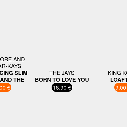
OORE AND
AR-KAYS
CING SLIM
THE JAYS
KING 
AND THE
BORN TO LOVE YOU
LOAF
00 €
18.90 €
9.00