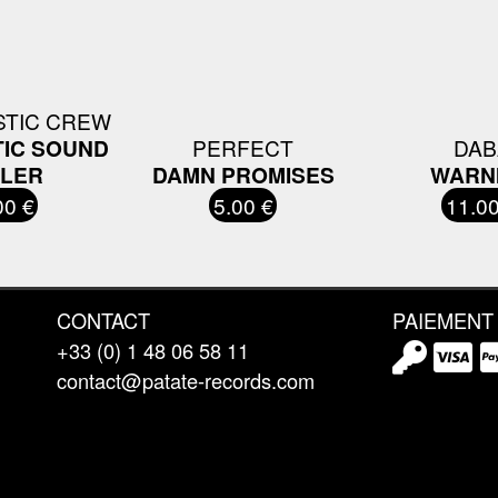
TIC CREW
IC SOUND
PERFECT
DAB
LLER
DAMN PROMISES
WARN
00 €
5.00 €
11.00
CONTACT
PAIEMENT
+33 (0) 1 48 06 58 11
contact@patate-records.com