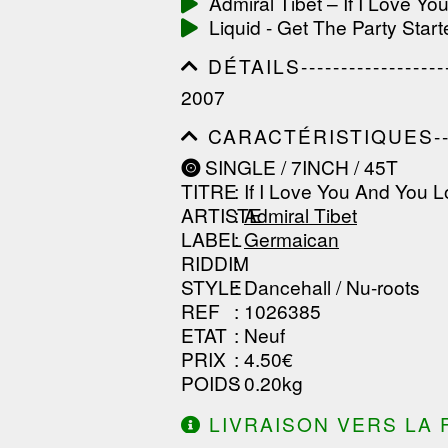
Admiral Tibet ‎– If I Love 
------------------------------
Liquid - Get The Party Start
-----------------
DÉTAILS---------------------
------------------------------
2007
------------------------------
--------------
CARACTÉRISTIQUES--------
------------------------------
SINGLE / 7INCH / 45T
------------------------------
TITRE
: If I Love You And You 
------------------------------
ARTISTE
:
Admiral Tibet
LABEL
:
Germaican
RIDDIM
:
STYLE
: Dancehall / Nu-roots
REF
: 1026385
ETAT
: Neuf
PRIX
: 4.50€
POIDS
: 0.20kg
LIVRAISON VERS LA 
DE 130.00€ D'ACHAT.