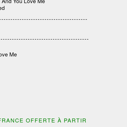
You And You Love Me
---------------------------------------
ed
------------------------------------
---------------------------------------
---------------------------------------
---------------------------------
---------------------------------------
---------------------------------------
Love Me
FRANCE OFFERTE À PARTIR