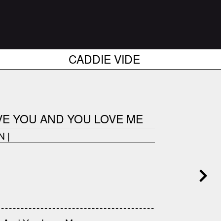
CADDIE VIDE
LOVE YOU AND YOU LOVE ME
N
|
------------------------------------
---------------------------------------