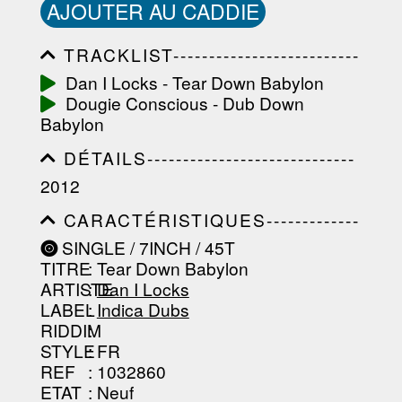
AJOUTER AU CADDIE
TRACKLIST--------------------------
-----------------------------------------
Dan I Locks - Tear Down Babylon
-----------------------------------------
Dougie Conscious - Dub Down
-----------------------------------------
-----------------------------------------
Babylon
-------------------
DÉTAILS-----------------------------
-----------------------------------------
2012
-----------------------------------------
-----------------------------------------
CARACTÉRISTIQUES-------------
-----------------------------------------
-----------------------------------------
----------------
SINGLE / 7INCH / 45T
-----------------------------------------
TITRE
: Tear Down Babylon
-----------------------------------------
-----------------------------------------
ARTISTE
:
Dan I Locks
--------------------------------
LABEL
:
Indica Dubs
RIDDIM
:
STYLE
: FR
REF
: 1032860
ETAT
: Neuf