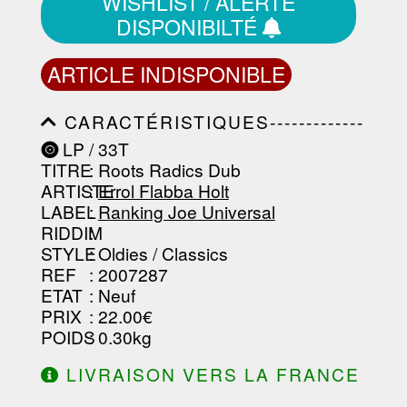
WISHLIST / ALERTE
DISPONIBILTÉ
ARTICLE INDISPONIBLE
CARACTÉRISTIQUES-------------
-----------------------------------------
LP / 33T
-----------------------------------------
TITRE
: Roots Radics Dub
-----------------------------------------
-----------------------------------------
ARTISTE
:
Errol Flabba Holt
--------------------------------
LABEL
:
Ranking Joe Universal
RIDDIM
:
STYLE
: Oldies / Classics
REF
: 2007287
ETAT
: Neuf
PRIX
: 22.00€
POIDS
: 0.30kg
LIVRAISON VERS LA FRANCE
OFFERTE À PARTIR DE 130.00€