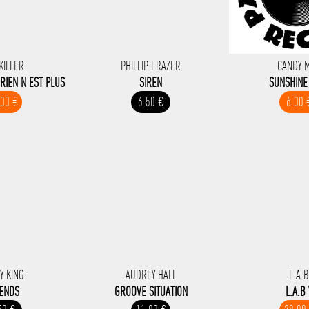
KILLER
PHILLIP FRAZER
CANDY 
 RIEN N EST PLUS
SIREN
SUNSHINE
.00 €
6.50 €
6.00 
Y KING
AUDREY HALL
L.A.
IENDS
GROOVE SITUATION
L.A.B 