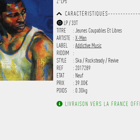
2*LPs
------------------------------
---------
CARACTÉRISTIQUES-------------
------------------------------
LP / 33T
------------------------------
TITRE
: Jeunes Coupables Et Libres
-------------------
ARTISTE
:
X-Men
LABEL
:
Addictive Music
RIDDIM
:
STYLE
: Ska / Rocksteady / Revive
REF
: 2017289
ETAT
: Neuf
PRIX
: 39.00€
POIDS
: 0.30kg
LIVRAISON VERS LA FRANCE OFFE