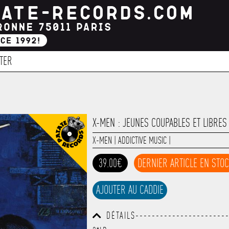
TER
X-MEN : JEUNES COUPABLES ET LIBRES
X-MEN
|
ADDICTIVE MUSIC
|
39.00€
DERNIER ARTICLE EN STO
AJOUTER AU CADDIE
DÉTAILS----------------------
------------------------------