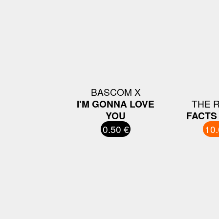
BASCOM X
I'M GONNA LOVE
THE 
YOU
FACTS 
0.50 €
10.