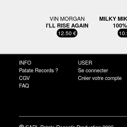
VIN MORGAN
MILKY MI
I'LL RISE AGAIN
100%
12.50 €
10.
INFO
USER
Patate Records ?
Se connecter
CGV
Créer votre compte
FAQ