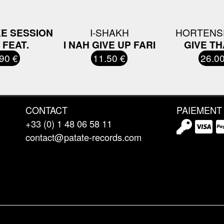
KE SESSION
I-SHAKH
HORTENSE
 FEAT.
I NAH GIVE UP FARI
GIVE T
90 €
11.50 €
26.00
CONTACT
PAIEMENT
+33 (0) 1 48 06 58 11
contact@patate-records.com