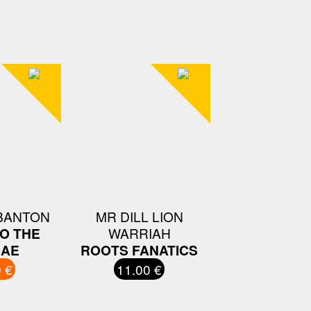
BANTON
MR DILL LION
O THE
WARRIAH
AE
ROOTS FANATICS
 €
11.00 €