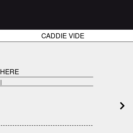
CADDIE VIDE
 HERE
|
------------------------------------
---------------------------------------