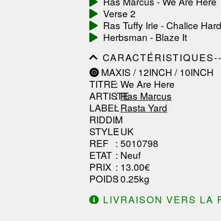
Ras Marcus - We Are Here
------------------------------
Verse 2
-----------------
Ras Tuffy Irie - Chalice Har
Herbsman - Blaze It
CARACTÉRISTIQUES--------
------------------------------
MAXIS / 12INCH / 10INCH
------------------------------
TITRE
: We Are Here
------------------------------
ARTISTE
:
Ras Marcus
LABEL
:
Rasta Yard
RIDDIM
:
STYLE
: UK
REF
: 5010798
ETAT
: Neuf
PRIX
: 13.00€
POIDS
: 0.25kg
LIVRAISON VERS LA 
DE 130.00€ D'ACHAT.