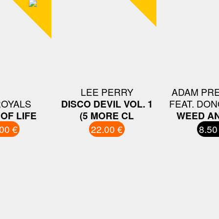
LEE PERRY
ADAM PR
ROYALS
DISCO DEVIL VOL. 1
FEAT. DON
OF LIFE
(5 MORE CL
WEED A
00 €
22.00 €
8.50