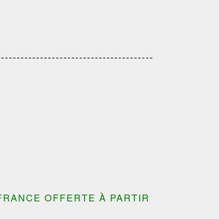
---------------------------------------
d
---------------------------------
---------------------------------------
---------------------------------------
FRANCE OFFERTE À PARTIR