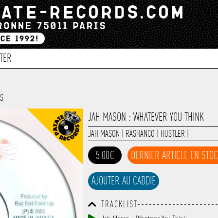
TER
TS
JAH MASON : WHATEVER YOU THINK
JAH MASON
|
RASHANCO
|
HUSTLER
|
5.00€
DERNIER ARTICLE EN STO
AJOUTER AU CADDIE
TRACKLIST--------------------
------------------------------