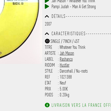
Jah Mason - Whatever You Think
------------------------------
Pampi Judah - Man A Get Strong
-----------
DÉTAILS----------------------
------------------------------
2007
------------------------------
---------
CARACTÉRISTIQUES-------------
------------------------------
SINGLE / 7INCH / 45T
------------------------------
TITRE
: Whatever You Think
-------------------
ARTISTE
:
Jah Mason
LABEL
:
Rashanco
RIDDIM
:
Hustler
STYLE
: Dancehall / Nu-roots
REF
: 1021388
ETAT
: Neuf
PRIX
: 5.00€
POIDS
: 0.20kg
LIVRAISON VERS LA FRANCE OFFE