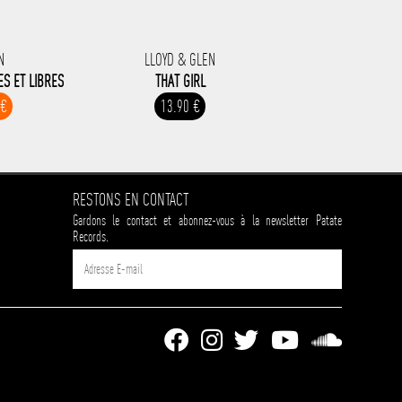
N
LLOYD & GLEN
S ET LIBRES
THAT GIRL
 €
13.90 €
RESTONS EN CONTACT
Gardons le contact et abonnez-vous à la newsletter Patate
Records.