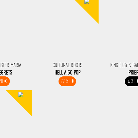
SISTER MARIA
CULTURAL ROOTS
KING ELSY & B
EGRETS
HELL A GO POP
PRIE
90 €
27.50 €
4.30 