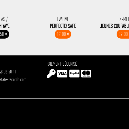
LAS /
TWELVE
X-ME
H YAYE
PERFECTLY SAFE
JEUNES COUPABLE
.50 €
12.00 €
39.00
PAIEMENT SÉCURISÉ
48 06 58 11
atate-records.com