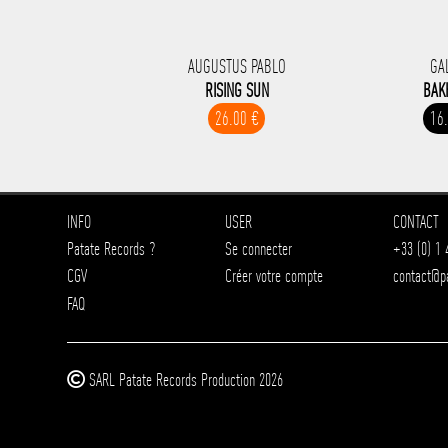
AUGUSTUS PABLO
GA
RISING SUN
BAK
26.00 €
16
INFO
USER
CONTACT
Patate Records ?
Se connecter
+33 (0) 1 
CGV
Créer votre compte
contact@p
FAQ
SARL Patate Records Production 2026