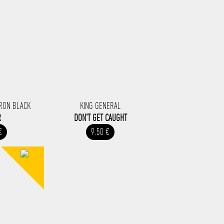
ARON BLACK
KING GENERAL
R
DON'T GET CAUGHT
€
9.50 €