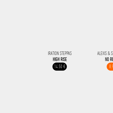
IRATION STEPPAS
ALEXIS & 
HIGH RISE
NO R
14.50 €
8.