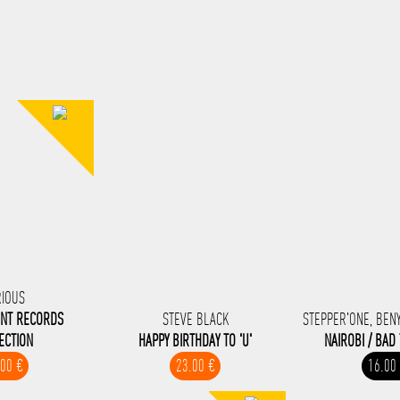
RIOUS
ONT RECORDS
STEVE BLACK
STEPPER'ONE, BENY
ECTION
HAPPY BIRTHDAY TO 'U'
NAIROBI / BAD
.00 €
23.00 €
16.00