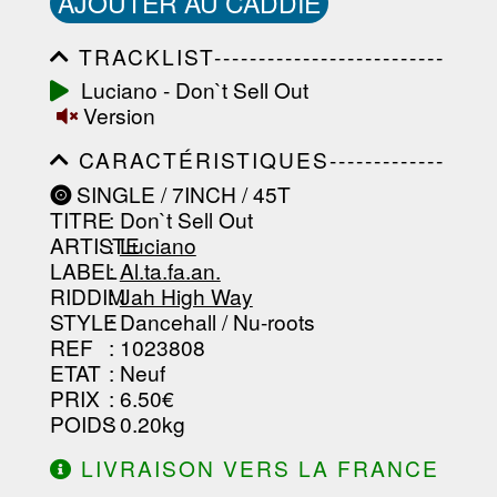
AJOUTER AU CADDIE
TRACKLIST--------------------------
-----------------------------------------
Luciano - Don`t Sell Out
-----------------------------------------
Version
-----------------------------------------
-----------------------------------------
CARACTÉRISTIQUES-------------
-------------------
-----------------------------------------
SINGLE / 7INCH / 45T
-----------------------------------------
TITRE
: Don`t Sell Out
-----------------------------------------
-----------------------------------------
ARTISTE
:
Luciano
--------------------------------
LABEL
:
Al.ta.fa.an.
RIDDIM
:
Jah High Way
STYLE
: Dancehall / Nu-roots
REF
: 1023808
ETAT
: Neuf
PRIX
: 6.50€
POIDS
: 0.20kg
LIVRAISON VERS LA FRANCE
OFFERTE À PARTIR DE 130.00€