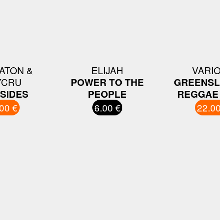
ATON &
ELIJAH
VARI
YCRU
POWER TO THE
GREENSL
SIDES
PEOPLE
REGGAE
00 €
6.00 €
22.00