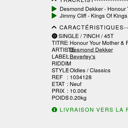
------------------------------
Desmond Dekker - Honour Y
------------------------------
Jimmy Cliff - Kings Of Kings
-----------------
CARACTÉRISTIQUES--------
------------------------------
SINGLE / 7INCH / 45T
------------------------------
TITRE
: Honour Your Mother & 
------------------------------
ARTISTE
:
Desmond Dekker
LABEL
:
Beverley's
RIDDIM
:
STYLE
: Oldies / Classics
REF
: 1034128
ETAT
: Neuf
PRIX
: 10.00€
POIDS
: 0.20kg
LIVRAISON VERS LA 
DE 130.00€ D'ACHAT.