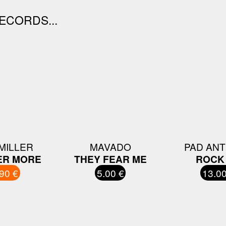
ECORDS...
MILLER
MAVADO
PAD AN
ER MORE
THEY FEAR ME
ROCK
90 €
5.00 €
13.00