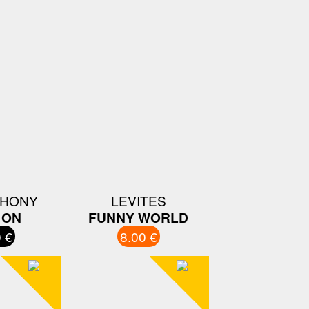
THONY
LEVITES
 ON
FUNNY WORLD
 €
8.00 €