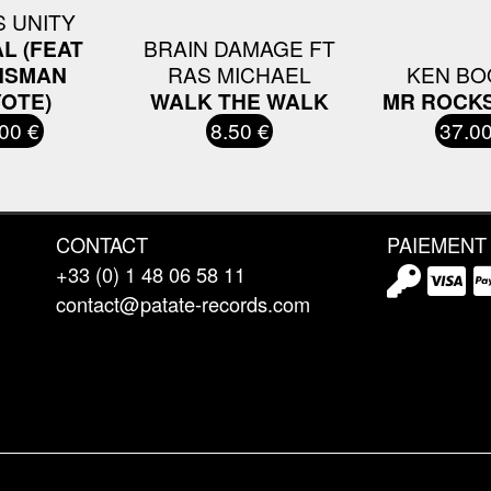
 UNITY
L (FEAT
BRAIN DAMAGE FT
NSMAN
RAS MICHAEL
KEN BO
OTE)
WALK THE WALK
MR ROCK
00 €
8.50 €
37.00
CONTACT
PAIEMENT
+33 (0) 1 48 06 58 11
contact@patate-records.com