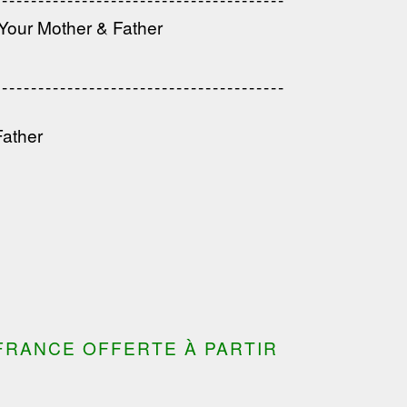
---------------------------------------
our Mother & Father
---------------------------------------
---------------------------------
---------------------------------------
---------------------------------------
Father
FRANCE OFFERTE À PARTIR