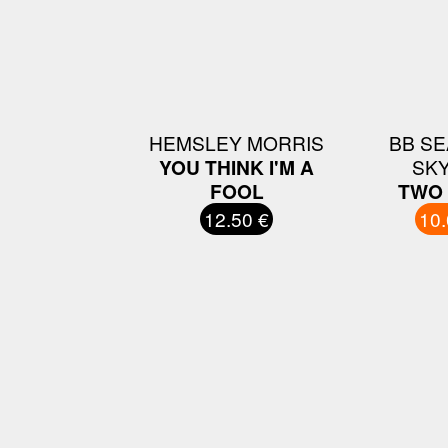
HEMSLEY MORRIS
BB SE
YOU THINK I'M A
SK
FOOL
TWO 
12.50 €
10.