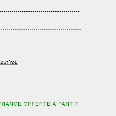
---------------------------------------
------------------------------------
---------------------------------------
---------------------------------------
---------------------------------
---------------------------------------
---------------------------------------
hout You
FRANCE OFFERTE À PARTIR