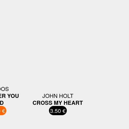
DOS
ER YOU
JOHN HOLT
D
CROSS MY HEART
 €
3.50 €