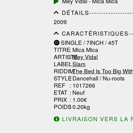
Mey Vidal - Mica Mica
------------------------------
-----------------
DÉTAILS---------------------
------------------------------
2009
------------------------------
--------------
CARACTÉRISTIQUES--------
------------------------------
SINGLE / 7INCH / 45T
------------------------------
TITRE
: Mica Mica
------------------------------
ARTISTE
:
Mey Vidal
LABEL
:
Slam
RIDDIM
:
The Bed Is Too Big Wit
STYLE
: Dancehall / Nu-roots
REF
: 1017266
ETAT
: Neuf
PRIX
: 1.00€
POIDS
: 0.20kg
LIVRAISON VERS LA 
DE 130.00€ D'ACHAT.