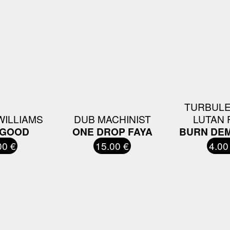
TURBULE
WILLIAMS
DUB MACHINIST
LUTAN 
 GOOD
ONE DROP FAYA
BURN DE
00 €
15.00 €
4.00