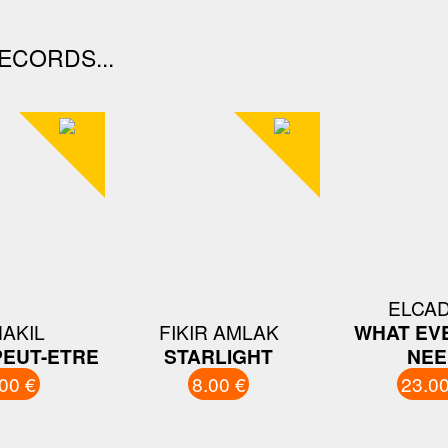
ECORDS...
ELCA
AKIL
FIKIR AMLAK
WHAT EV
PEUT-ETRE
STARLIGHT
NEE
00 €
8.00 €
23.00