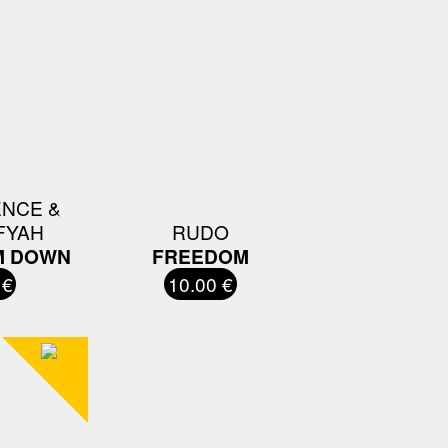
NCE &
FYAH
RUDO
M DOWN
FREEDOM
 €
10.00 €